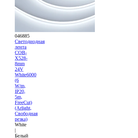
046885
Светодиодная
лента
COB-
X528-
8mm
24V
White6000
(6
W/m,
IP20,
5m,
FreeCut)
(Arlight,
Свободная
резка)
White
|
Белый