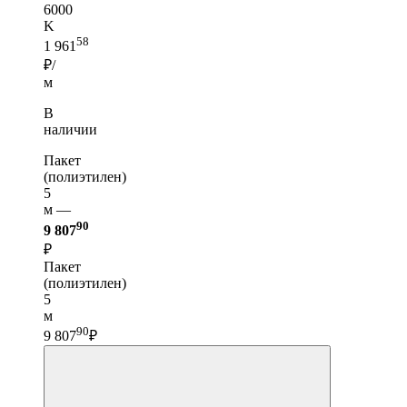
6000
K
58
1 961
₽/
м
В
наличии
Пакет
(полиэтилен)
5
м —
90
9 807
₽
Пакет
(полиэтилен)
5
м
90
9 807
₽