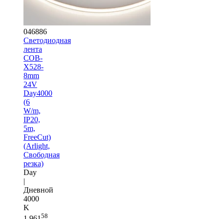
046886
Светодиодная
лента
COB-
X528-
8mm
24V
Day4000
(6
W/m,
IP20,
5m,
FreeCut)
(Arlight,
Свободная
резка)
Day
|
Дневной
4000
K
58
1 961