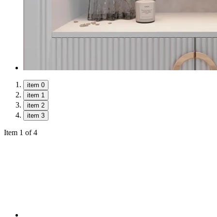
item 0
item 1
item 2
item 3
Item 1 of 4