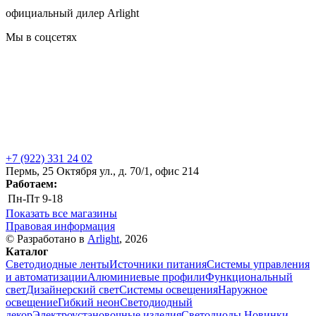
официальный дилер Arlight
Мы в соцсетях
+7 (922) 331 24 02
Пермь, 25 Октября ул., д. 70/1, офис 214
Работаем:
Пн-Пт
9-18
Показать все магазины
Правовая информация
© Разработано в
Arlight
, 2026
Каталог
Светодиодные ленты
Источники питания
Системы управления
и автоматизации
Алюминиевые профили
Функциональный
свет
Дизайнерский свет
Системы освещения
Наружное
освещение
Гибкий неон
Светодиодный
декор
Электроустановочные изделия
Светодиоды
Новинки