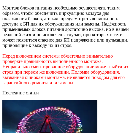
Монтаж блоков питания необходимо осуществлять таким
образом, чтобы обеспечить циркуляцию воздуха для
охлаждения блоков, а также предусмотреть возможность
доступа к БП для их обслуживания или замены. Надёжность
применяемых блоков питания достаточно высока, но в нашей
реальной жизни не исключены случаи, при которых в сети
может появиться опасное для БП напряжение или пульсации,
приводящие к выходу их из строя.
Перед включением системы обязательно внимательно
проверьте правильность выполненного монтажа.
Неправильно смонтированное оборудование может выйти из
строя при первом же включении. Поломка оборудования,
вызванная ошибками монтажа, не является поводом для его
гарантийного ремонта или замены.
Последние статьи