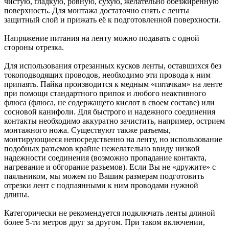
чистую, гладкую, ровную, сухую, желательно обезжиренную
поверхность. Для монтажа достаточно снять с ленты
защитный слой и прижать её к подготовленной поверхности.
Напряжение питания на ленту можно подавать с одной
стороны отрезка.
Для использования отрезанных кусков ленты, оставшихся без
токоподводящих проводов, необходимо эти провода к ним
припаять. Пайка производится к медным «пятачкам» на ленте
при помощи стандартного припоя и любого неактивного
флюса (флюса, не содержащего кислот в своем составе) или
сосновой канифоли. Для быстрого и надежного соединения
контакты необходимо аккуратно зачистить, например, острием
монтажного ножа. Существуют также разъемы,
монтирующиеся непосредственно на ленту, но использование
подобных разъемов крайне нежелательно ввиду низкой
надежности соединения (возможно пропадание контакта,
нагревание и обгорание разъемов). Если Вы не «дружите» с
паяльником, мы можем по Вашим размерам подготовить
отрезки лент с подпаянными к ним проводами нужной
длины.
Категорически не рекомендуется подключать ленты длиной
более 5-ти метров друг за другом. При таком включении,