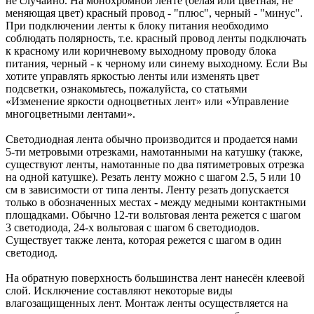
не случайно. На монохромной ленте (белая или цветная, не
меняющая цвет) красный провод - "плюс", черный - "минус".
При подключении ленты к блоку питания необходимо
соблюдать полярность, т.е. красный провод ленты подключать
к красному или коричневому выходному проводу блока
питания, черный - к черному или синему выходному. Если Вы
хотите управлять яркостью ленты или изменять цвет
подсветки, ознакомьтесь, пожалуйста, со статьями
«Изменение яркости одноцветных лент» или «Управление
многоцветными лентами».
Светодиодная лента обычно производится и продается нами
5-ти метровыми отрезками, намотанными на катушку (также,
существуют ленты, намотанные по два пятиметровых отрезка
на одной катушке). Резать ленту можно с шагом 2.5, 5 или 10
см в зависимости от типа ленты. Ленту резать допускается
только в обозначенных местах - между медными контактными
площадками. Обычно 12-ти вольтовая лента режется с шагом
3 светодиода, 24-х вольтовая с шагом 6 светодиодов.
Существует также лента, которая режется с шагом в один
светодиод.
На обратную поверхность большинства лент нанесён клеевой
слой. Исключение составляют некоторые виды
влагозащищенных лент. Монтаж ленты осуществляется на