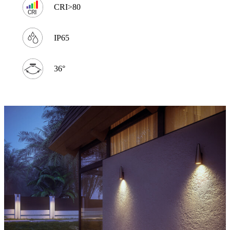
CRI>80
IP65
36°