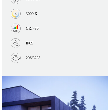
3000 К
CRI>80
IP65
296/328°