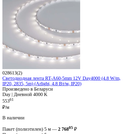
028613(2)
Светодиодная лента RT-A60-5mm 12V Day4000 (4.8 W/m,
IP20, 2835, 5m) (Arlight, 4.8 Вт/м, IP20)
Произведено в Беларуси
Day | Дневной 4000 K
61
553
₽/м
В наличии
05
Пакет (полиэтилен) 5 м —
2 768
₽