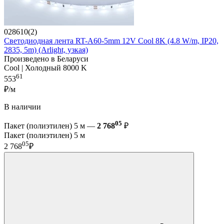
028610(2)
Светодиодная лента RT-A60-5mm 12V Cool 8K (4.8 W/m, IP20,
2835, 5m) (Arlight, узкая)
Произведено в Беларуси
Cool | Холодный 8000 K
61
553
₽/м
В наличии
05
Пакет (полиэтилен) 5 м —
2 768
₽
Пакет (полиэтилен) 5 м
05
2 768
₽