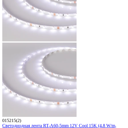
015215(2)
Светодиодная лента RT-A60-5mm 12V Cool 15K (4.8 W/m,