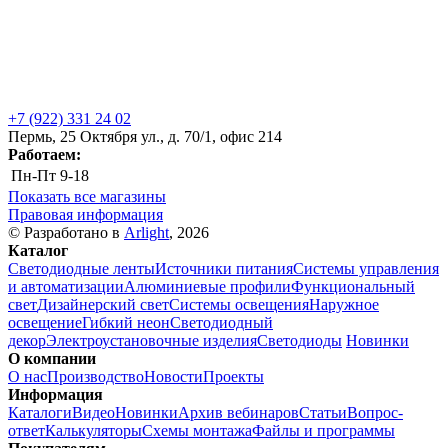
+7 (922) 331 24 02
Пермь, 25 Октября ул., д. 70/1, офис 214
Работаем:
Пн-Пт
9-18
Показать все магазины
Правовая информация
© Разработано в
Arlight
, 2026
Каталог
Светодиодные ленты
Источники питания
Системы управления
и автоматизации
Алюминиевые профили
Функциональный
свет
Дизайнерский свет
Системы освещения
Наружное
освещение
Гибкий неон
Светодиодный
декор
Электроустановочные изделия
Светодиоды
Новинки
О компании
О нас
Производство
Новости
Проекты
Информация
Каталоги
Видео
Новинки
Архив вебинаров
Статьи
Вопрос-
ответ
Калькуляторы
Схемы монтажа
Файлы и программы