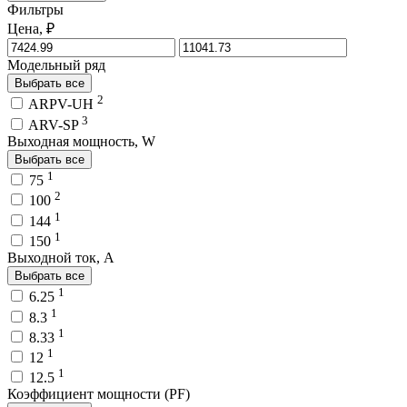
Фильтры
Цена, ₽
Модельный ряд
Выбрать все
2
ARPV-UH
3
ARV-SP
Выходная мощность, W
Выбрать все
1
75
2
100
1
144
1
150
Выходной ток, A
Выбрать все
1
6.25
1
8.3
1
8.33
1
12
1
12.5
Коэффициент мощности (PF)