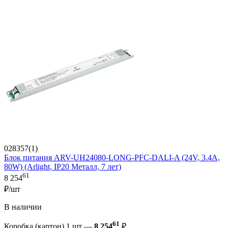
028357(1)
Блок питания ARV-UH24080-LONG-PFC-DALI-A (24V, 3.4A,
80W) (Arlight, IP20 Металл, 7 лет)
61
8 254
₽/шт
В наличии
61
Коробка (картон) 1 шт —
8 254
₽