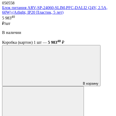
050558
Блок питания ARV-SP-24060-SLIM-PFC-DALI2 (24V, 2.5A,
60W) (Arlight, IP20 Пластик, 5 лет)
40
5 983
₽/шт
В наличии
40
Коробка (картон) 1 шт —
5 983
₽
В корзину