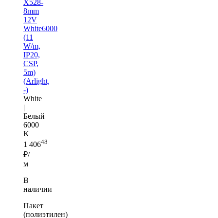
X528-
8mm
12V
White6000
(11
W/m,
IP20,
CSP,
5m)
(Arlight,
-)
White
|
Белый
6000
K
48
1 406
₽/
м
В
наличии
Пакет
(полиэтилен)