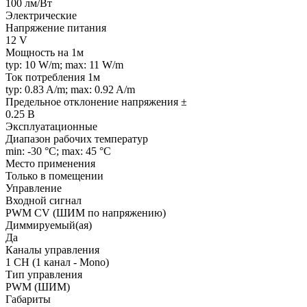
100 лм/Вт
Электрические
Напряжение питания
12 V
Мощность на 1м
typ: 10 W/m; max: 11 W/m
Ток потребления 1м
typ: 0.83 A/m; max: 0.92 A/m
Предельное отклонение напряжения ±
0.25 В
Эксплуатационные
Диапазон рабочих температур
min: -30 °C; max: 45 °C
Место применения
Только в помещении
Управление
Входной сигнал
PWM СV (ШИМ по напряжению)
Диммируемый(ая)
Да
Каналы управления
1 CH (1 канал - Mono)
Тип управления
PWM (ШИМ)
Габариты