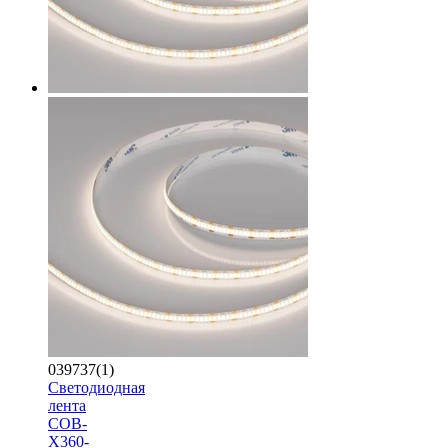
039737(1)
Светодиодная
лента
COB-
X360-