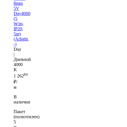
8mm
5V
Day4000
(5
W/m,
IP20,
5m)
(Arlight,
-)
Day
|
Дневной
4000
K
84
1 262
₽/
м
В
наличии
Пакет
(полиэтилен)
5
м —