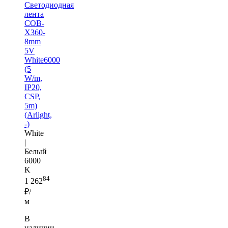
Светодиодная
лента
COB-
X360-
8mm
5V
White6000
(5
W/m,
IP20,
CSP,
5m)
(Arlight,
-)
White
|
Белый
6000
K
84
1 262
₽/
м
В
наличии