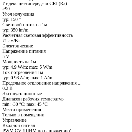
Индекс цветопередачи CRI (Ra)
>90
Угол излучения
typ: 150 °
Световой поток на 1м
typ: 350 lm/m
Расчетная световая эффективность
71 лм/Вт
Электрические
Напряжение питания
5 V
Мощность на 1м
typ: 4.9 W/m; max: 5 W/m
Ток потребления 1м
typ: 0.98 A/m; max: 1 A/m
Предельное отклонение напряжения ±
0.2 В
Эксплуатационные
Диапазон рабочих температур
min: -30 °C; max: 45 °C
Место применения
Только в помещении
Управление
Входной сигнал
PWM СV (ШИМ по напряжению)