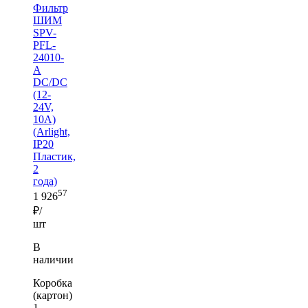
Фильтр
ШИМ
SPV-
PFL-
24010-
A
DC/DC
(12-
24V,
10A)
(Arlight,
IP20
Пластик,
2
года)
57
1 926
₽/
шт
В
наличии
Коробка
(картон)
1