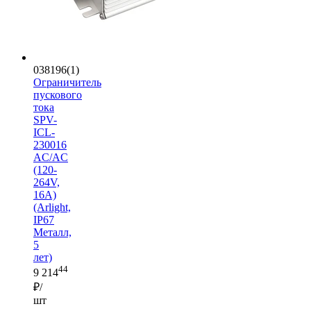
038196(1)
Ограничитель
пускового
тока
SPV-
ICL-
230016
AC/AC
(120-
264V,
16A)
(Arlight,
IP67
Металл,
5
лет)
44
9 214
₽/
шт