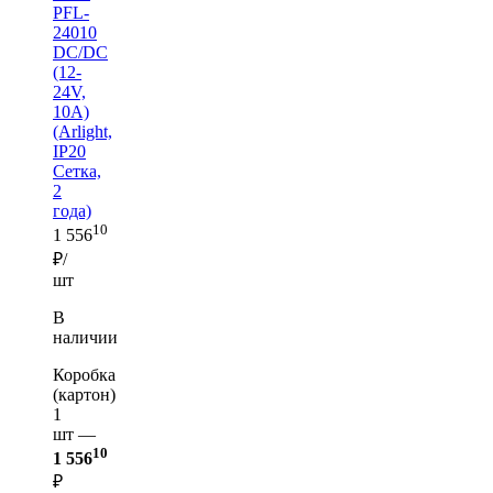
PFL-
24010
DC/DC
(12-
24V,
10A)
(Arlight,
IP20
Сетка,
2
года)
10
1 556
₽/
шт
В
наличии
Коробка
(картон)
1
шт —
10
1 556
₽