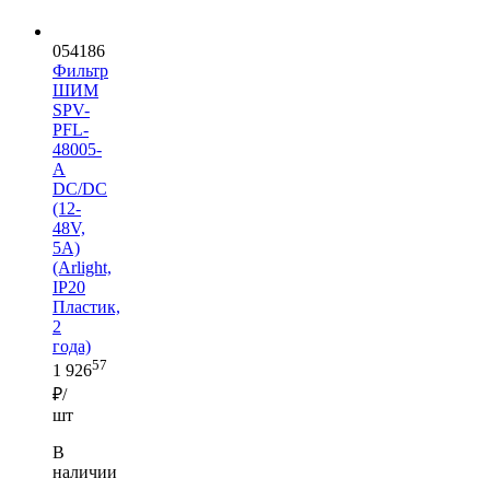
054186
Фильтр
ШИМ
SPV-
PFL-
48005-
A
DC/DC
(12-
48V,
5A)
(Arlight,
IP20
Пластик,
2
года)
57
1 926
₽/
шт
В
наличии