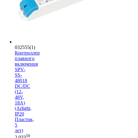
032555(1)
Контроллер
плавного
включения
SPV-
SS-
48018
DC/DC
(12-
48V,
18A)
(Arlight,
IP20
Пластик,
5
лет)
50
2 033