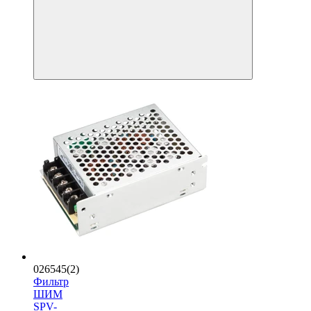
026545(2)
Фильтр
ШИМ
SPV-