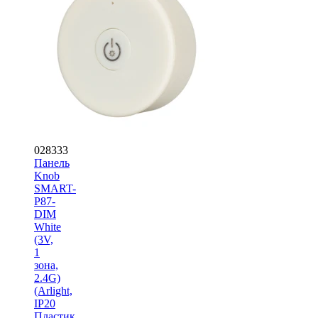
028333
Панель
Knob
SMART-
P87-
DIM
White
(3V,
1
зона,
2.4G)
(Arlight,
IP20
Пластик,