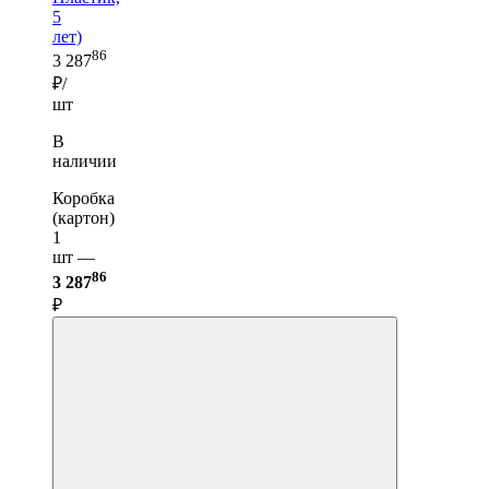
5
лет)
86
3 287
₽/
шт
В
наличии
Коробка
(картон)
1
шт —
86
3 287
₽