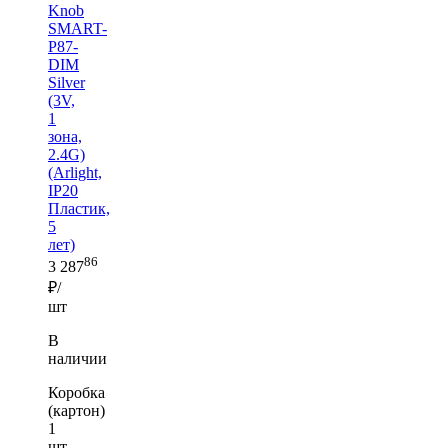
Knob
SMART-
P87-
DIM
Silver
(3V,
1
зона,
2.4G)
(Arlight,
IP20
Пластик,
5
лет)
86
3 287
₽/
шт
В
наличии
Коробка
(картон)
1
шт —