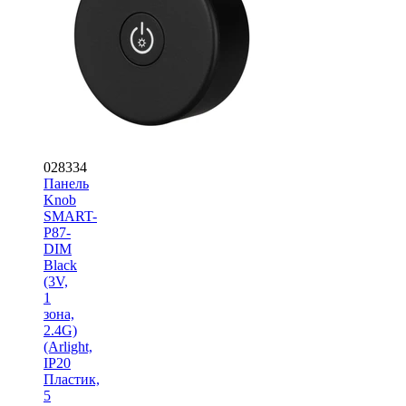
028334
Панель
Knob
SMART-
P87-
DIM
Black
(3V,
1
зона,
2.4G)
(Arlight,
IP20
Пластик,
5