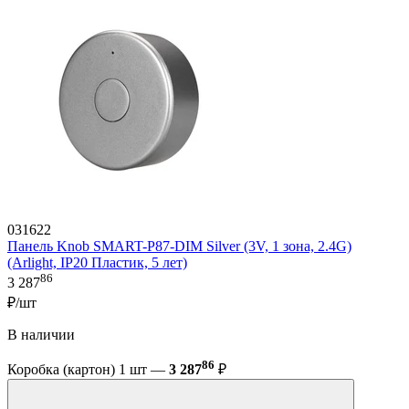
031622
Панель Knob SMART-P87-DIM Silver (3V, 1 зона, 2.4G)
(Arlight, IP20 Пластик, 5 лет)
86
3 287
₽/шт
В наличии
86
Коробка (картон) 1 шт —
3 287
₽