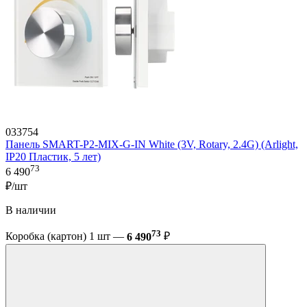
033754
Панель SMART-P2-MIX-G-IN White (3V, Rotary, 2.4G) (Arlight,
IP20 Пластик, 5 лет)
73
6 490
₽/шт
В наличии
73
Коробка (картон) 1 шт —
6 490
₽