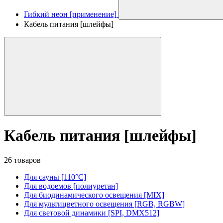
Гибкий неон [применение]
Кабель питания [шлейфы]
Кабель питания [шлейфы]
26 товаров
Для сауны [110°C]
Для водоемов [полиуретан]
Для биодинамического освещения [MIX]
Для мультицветного освещения [RGB, RGBW]
Для световой динамики [SPI, DMX512]