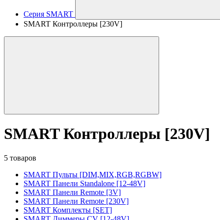
Серия SMART
SMART Контроллеры [230V]
SMART Контроллеры [230V]
5 товаров
SMART Пульты [DIM,MIX,RGB,RGBW]
SMART Панели Standalone [12-48V]
SMART Панели Remote [3V]
SMART Панели Remote [230V]
SMART Комплекты [SET]
SMART Диммеры CV [12-48V]