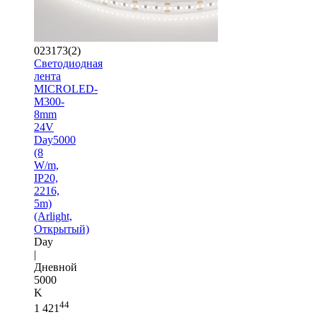
023173(2)
Светодиодная
лента
MICROLED-
M300-
8mm
24V
Day5000
(8
W/m,
IP20,
2216,
5m)
(Arlight,
Открытый)
Day
|
Дневной
5000
K
44
1 421