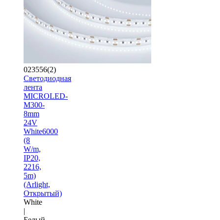
023556(2)
Светодиодная
лента
MICROLED-
M300-
8mm
24V
White6000
(8
W/m,
IP20,
2216,
5m)
(Arlight,
Открытый)
White
|
Белый