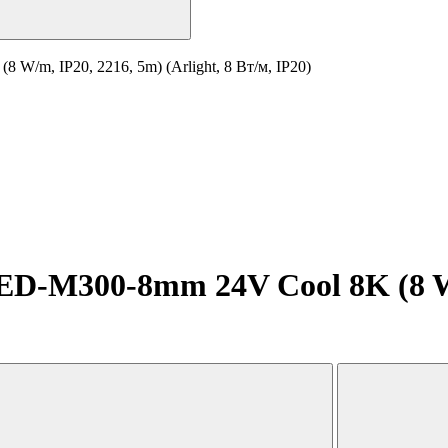
m, IP20, 2216, 5m) (Arlight, 8 Вт/м, IP20)
-M300-8mm 24V Cool 8K (8 W/m,