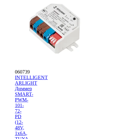
060739
INTELLIGENT
ARLIGHT
Диммер
SMART-
PWM-
101-
72-
PD
(12-
48V,
1x6A,
TUYA