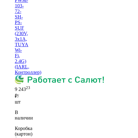
PWM-
103-
72-
SH-
PS-
SUF
(230V,
3x1A,
TUYA
Wi-
Fi,
2.4G)
(IARL,
Контроллер)
23
9 243
₽/
шт
В
наличии
Коробка
(картон)