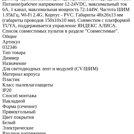
Питание/рабочее напряжение 12-24VDC, максимальный ток
6A, 1 канал, максимальная мощность 72-144W. Частота ШИМ
1.95kГц, Wi-Fi 2.4G. Корпус - PVC. Габариты 48х26х13 мм
(габариты проводов 150x10x10 мм). Cовместим с платформой
TUYA, поддерживается управление ЯНДЕКС АЛИСА.
Список совместимых пультов в разделе "Совместимые".
Общие
Артикул
032346
Тип товара
Диммер
Назначение
Для светодиодных лент и модулей (CV/ШИМ)
Материал корпуса
Пластик
Класс пылевлагозащиты
IP20
Способ монтажа
Накладной
Форма (сечение)
Прямоугольный
Цвет покрытия
Белый
Электрические
Входное напряжение