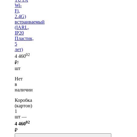
Wi-
Fi,
2.4G)
встраиваемый
(IARL,
IP20
Пластик,
5
лет)
02
4 460
₽/
шт
Нет
в
наличии
Коробка
(картон)
1
шт —
02
4 460
₽