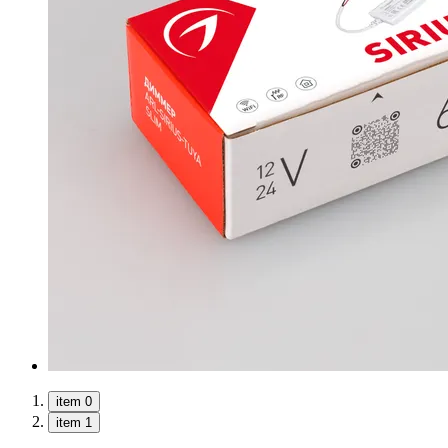
item 0
item 1