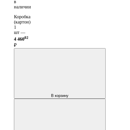
в
наличии
Коробка
(картон)
1
шт —
02
4 460
₽
В корзину