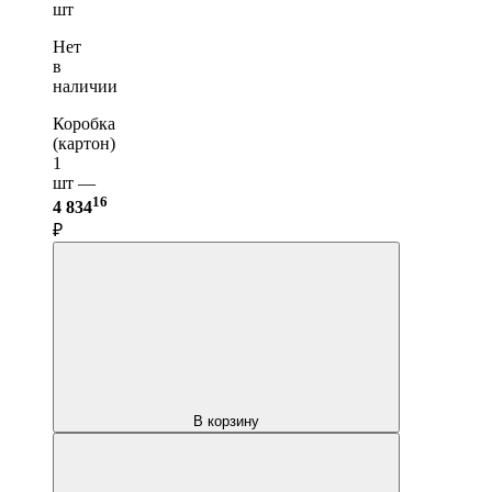
шт
Нет
в
наличии
Коробка
(картон)
1
шт —
16
4 834
₽
В корзину