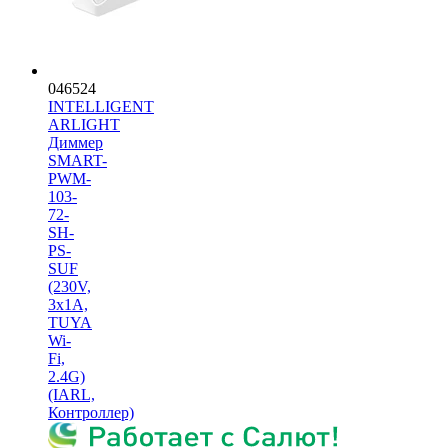
046524
INTELLIGENT
ARLIGHT
Диммер
SMART-
PWM-
103-
72-
SH-
PS-
SUF
(230V,
3x1A,
TUYA
Wi-
Fi,
2.4G)
(IARL,
Контроллер)