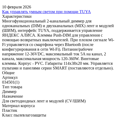
10 февраля 2026
Как управлять умным светом при помощи TUYA
Характеристики
Многофункциональный 2-канальный диммер для
одноканальных (DIM) и двухканальных (MIX) лент и модулей
(ШИМ), интерфейс TUYA, поддерживается управление
ЯНДЕКС АЛИСА. Клеммы Push-DIM для управления с
помощью возвратных выключателей. При плохом сигнале Wi-
Fi управляется со смартфона через Bluetooth (после
конфигурирования в сети Wi-Fi). Питание/рабочее
напряжение 12-36VDC, максимальный ток 5A на канал, 2
канала, максимальная мощность 120-360W. Винтовые
клеммы. Корпус - PVC. Габариты 114x38x20 мм. Управляется
пультами и панелями серии SMART (поставляются отдельно).
Общие
Артикул
034501(1)
Тип товара
Диммер
Назначение
Для светодиодных лент и модулей (CV/ШИМ)
Материал корпуса
Пластик
Класс пылевлагозащиты