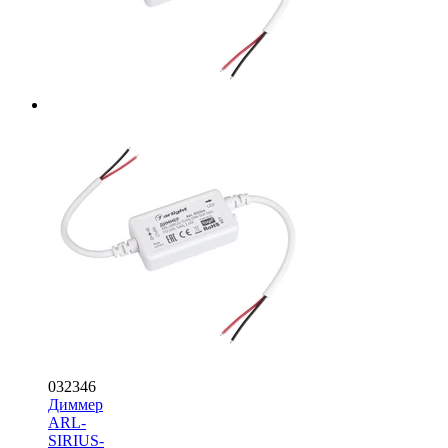
032346
Диммер
ARL-
SIRIUS-