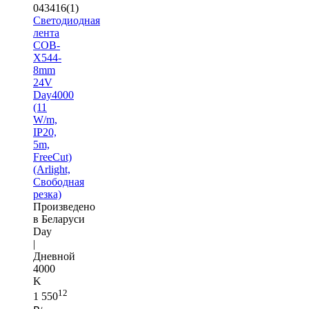
043416(1)
Светодиодная
лента
COB-
X544-
8mm
24V
Day4000
(11
W/m,
IP20,
5m,
FreeCut)
(Arlight,
Свободная
резка)
Произведено
в Беларуси
Day
|
Дневной
4000
K
12
1 550