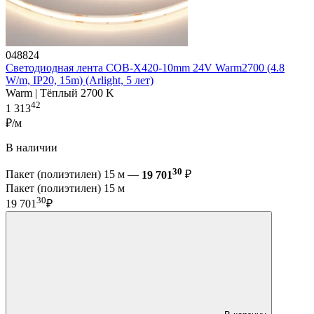
048824
Светодиодная лента COB-X420-10mm 24V Warm2700 (4.8
W/m, IP20, 15m) (Arlight, 5 лет)
Warm | Тёплый 2700 K
42
1 313
₽/м
В наличии
30
Пакет (полиэтилен) 15 м —
19 701
₽
Пакет (полиэтилен) 15 м
30
19 701
₽