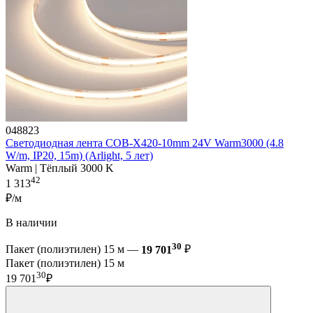
048823
Светодиодная лента COB-X420-10mm 24V Warm3000 (4.8
W/m, IP20, 15m) (Arlight, 5 лет)
Warm | Тёплый 3000 K
42
1 313
₽/м
В наличии
30
Пакет (полиэтилен) 15 м —
19 701
₽
Пакет (полиэтилен) 15 м
30
19 701
₽