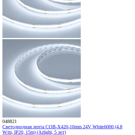
048821
Светодиодная лента COB-X420-10mm 24V White6000 (4.8
W/m, IP20, 15m) (Arlight, 5 лет)