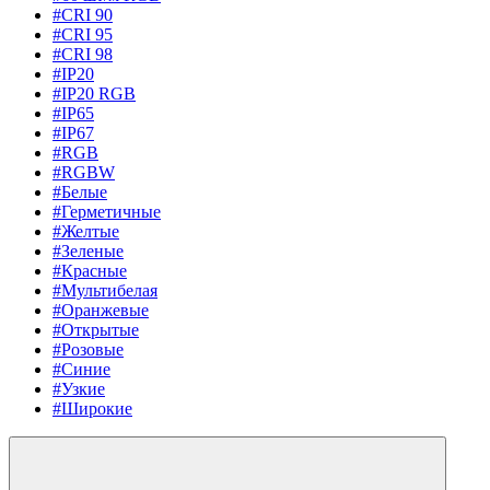
#CRI 90
#CRI 95
#CRI 98
#IP20
#IP20 RGB
#IP65
#IP67
#RGB
#RGBW
#Белые
#Герметичные
#Желтые
#Зеленые
#Красные
#Мультибелая
#Оранжевые
#Открытые
#Розовые
#Синие
#Узкие
#Широкие