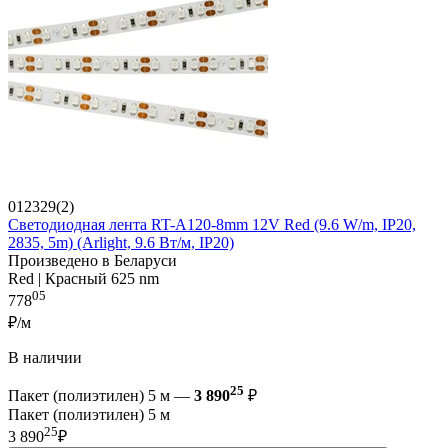
012329(2)
Светодиодная лента RT-A120-8mm 12V Red (9.6 W/m, IP20,
2835, 5m) (Arlight, 9.6 Вт/м, IP20)
Произведено в Беларуси
Red | Красный 625 nm
05
778
₽/м
В наличии
25
Пакет (полиэтилен) 5 м —
3 890
₽
Пакет (полиэтилен) 5 м
25
3 890
₽