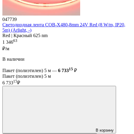
047739
Светодиодная лента COB-X480-8mm 24V Red (8 W/m, IP20,
5m) (Arlight, -)
Red | Красный 625 nm
63
1 346
₽/м
В наличии
15
Пакет (полиэтилен) 5 м —
6 733
₽
Пакет (полиэтилен) 5 м
15
6 733
₽
В корзину