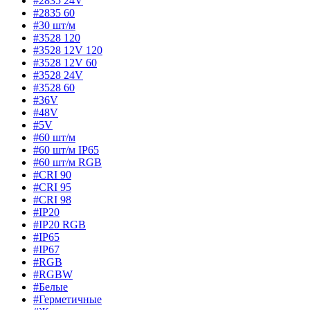
#2835 24V
#2835 60
#30 шт/м
#3528 120
#3528 12V 120
#3528 12V 60
#3528 24V
#3528 60
#36V
#48V
#5V
#60 шт/м
#60 шт/м IP65
#60 шт/м RGB
#CRI 90
#CRI 95
#CRI 98
#IP20
#IP20 RGB
#IP65
#IP67
#RGB
#RGBW
#Белые
#Герметичные