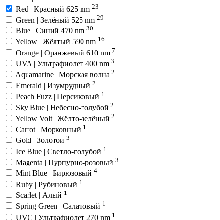
23
Red | Красный 625 nm
29
Green | Зелёный 525 nm
30
Blue | Синий 470 nm
16
Yellow | Жёлтый 590 nm
7
Orange | Оранжевый 610 nm
3
UVA | Ультрафиолет 400 nm
2
Aquamarine | Морская волна
2
Emerald | Изумрудный
1
Peach Fuzz | Персиковый
2
Sky Blue | Небесно-голубой
2
Yellow Volt | Жёлто-зелёный
1
Carrot | Морковный
3
Gold | Золотой
1
Ice Blue | Светло-голубой
3
Magenta | Пурпурно-розовый
4
Mint Blue | Бирюзовый
1
Ruby | Рубиновый
1
Scarlet | Алый
1
Spring Green | Салатовый
1
UVC | Ультрафиолет 270 nm