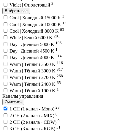
3
Violet | Фиолетовый
Выбрать все
3
Cool | Холодный 15000 K
13
Cool | Холодный 10000 K
63
Cool | Холодный 8000 K
281
White | Белый 6000 K
105
Day | Дневной 5000 K
1
Day | Дневной 4500 K
314
Day | Дневной 4000 K
116
Warm | Тёплый 3500 K
317
Warm | Тёплый 3000 K
268
Warm | Тёплый 2700 K
65
Warm | Тёплый 2400 K
1
Warm | Тёплый 1900 K
Каналы управления
Очистить
23
1 CH (1 канал - Mono)
0
2 CH (2 канала - MIX)
0
2 CH (2 канала - CDW)
51
3 CH (3 канала - RGB)