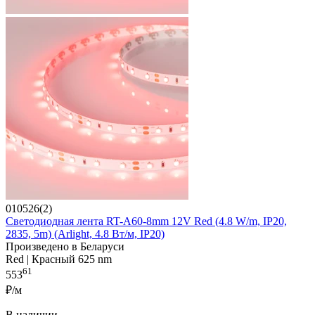
010526(2)
Светодиодная лента RT-A60-8mm 12V Red (4.8 W/m, IP20,
2835, 5m) (Arlight, 4.8 Вт/м, IP20)
Произведено в Беларуси
Red | Красный 625 nm
61
553
₽/м
В наличии