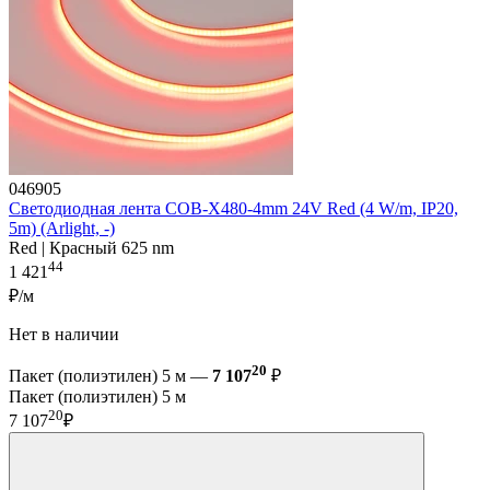
046905
Светодиодная лента COB-X480-4mm 24V Red (4 W/m, IP20,
5m) (Arlight, -)
Red | Красный 625 nm
44
1 421
₽/м
Нет в наличии
20
Пакет (полиэтилен) 5 м —
7 107
₽
Пакет (полиэтилен) 5 м
20
7 107
₽