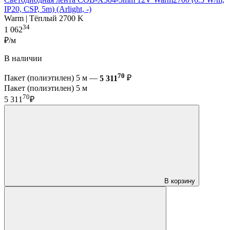
IP20, CSP, 5m) (Arlight, -)
Warm | Тёплый 2700 K
34
1 062
₽/м
В наличии
70
Пакет (полиэтилен) 5 м —
5 311
₽
Пакет (полиэтилен) 5 м
70
5 311
₽
В корзину