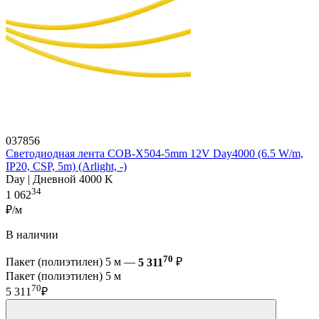
037856
Светодиодная лента COB-X504-5mm 12V Day4000 (6.5 W/m,
IP20, CSP, 5m) (Arlight, -)
Day | Дневной 4000 K
34
1 062
₽/м
В наличии
70
Пакет (полиэтилен) 5 м —
5 311
₽
Пакет (полиэтилен) 5 м
70
5 311
₽