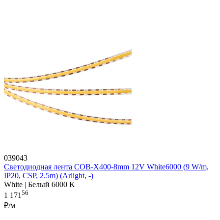
039043
Светодиодная лента COB-X400-8mm 12V White6000 (9 W/m,
IP20, CSP, 2.5m) (Arlight, -)
White | Белый 6000 K
56
1 171
₽/м