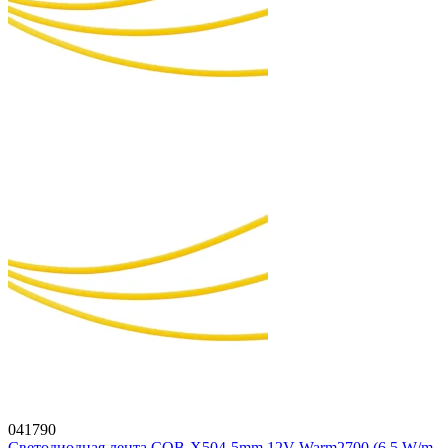
041790
Светодиодная лента COB-X504-5mm 12V Warm2700 (6.5 W/m,