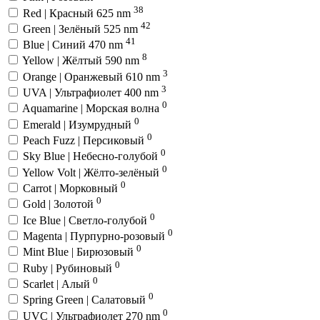
38
Red | Красный 625 nm
42
Green | Зелёный 525 nm
41
Blue | Синий 470 nm
8
Yellow | Жёлтый 590 nm
3
Orange | Оранжевый 610 nm
3
UVA | Ультрафиолет 400 nm
0
Aquamarine | Морская волна
0
Emerald | Изумрудный
0
Peach Fuzz | Персиковый
0
Sky Blue | Небесно-голубой
0
Yellow Volt | Жёлто-зелёный
0
Carrot | Морковный
0
Gold | Золотой
0
Ice Blue | Светло-голубой
0
Magenta | Пурпурно-розовый
0
Mint Blue | Бирюзовый
0
Ruby | Рубиновый
0
Scarlet | Алый
0
Spring Green | Салатовый
0
UVC | Ультрафиолет 270 nm