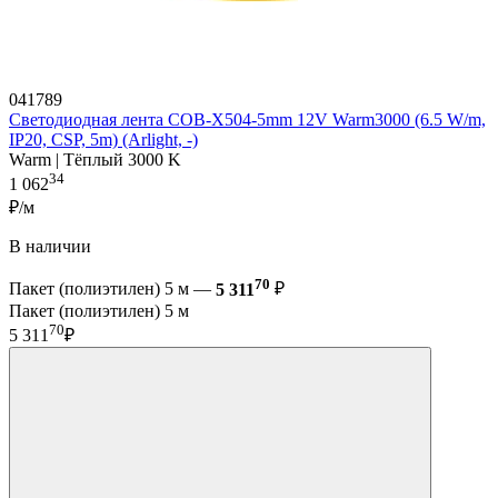
041789
Светодиодная лента COB-X504-5mm 12V Warm3000 (6.5 W/m,
IP20, CSP, 5m) (Arlight, -)
Warm | Тёплый 3000 K
34
1 062
₽/м
В наличии
70
Пакет (полиэтилен) 5 м —
5 311
₽
Пакет (полиэтилен) 5 м
70
5 311
₽