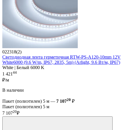
022318(2)
Светодиодная лента герметичная RTW-PS-A120-10mm 12V
White6000 (9.6 W/m, IP67, 2835, 5m) (Arlight, 9.6 Вт/м, IP67)
White | Белый 6000 K
44
1 421
₽/м
В наличии
20
Пакет (полиэтилен) 5 м —
7 107
₽
Пакет (полиэтилен) 5 м
20
7 107
₽