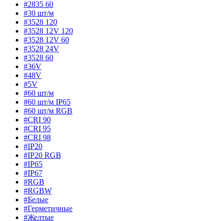
#2835 60
#30 шт/м
#3528 120
#3528 12V 120
#3528 12V 60
#3528 24V
#3528 60
#36V
#48V
#5V
#60 шт/м
#60 шт/м IP65
#60 шт/м RGB
#CRI 90
#CRI 95
#CRI 98
#IP20
#IP20 RGB
#IP65
#IP67
#RGB
#RGBW
#Белые
#Герметичные
#Желтые