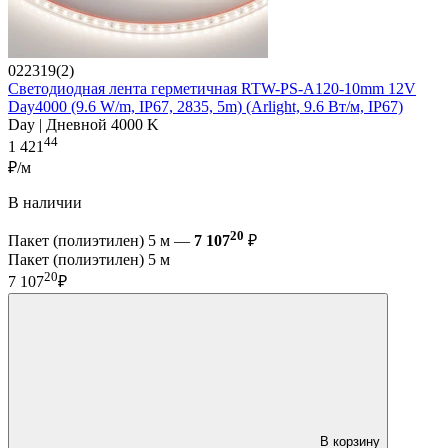
022319(2)
Светодиодная лента герметичная RTW-PS-A120-10mm 12V
Day4000 (9.6 W/m, IP67, 2835, 5m) (Arlight, 9.6 Вт/м, IP67)
Day | Дневной 4000 K
44
1 421
₽/м
В наличии
20
Пакет (полиэтилен) 5 м —
7 107
₽
Пакет (полиэтилен) 5 м
20
7 107
₽
В корзину