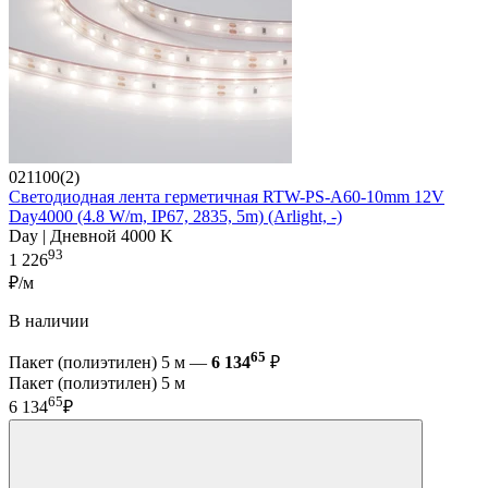
021100(2)
Светодиодная лента герметичная RTW-PS-A60-10mm 12V
Day4000 (4.8 W/m, IP67, 2835, 5m) (Arlight, -)
Day | Дневной 4000 K
93
1 226
₽/м
В наличии
65
Пакет (полиэтилен) 5 м —
6 134
₽
Пакет (полиэтилен) 5 м
65
6 134
₽