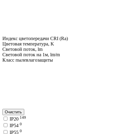
Индекс цветопередачи CRI (Ra)
Цветовая температура, K
Световой поток, lm
Световой поток на 1м, lm/m
Класс пылевлагозащиты
Очистить
149
IP20
0
IP54
0
IP55