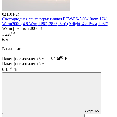
021101(2)
Светодиодная лента герметичная RTW-PS-A60-10mm 12V
Warm3000 (4.8 W/m, IP67, 2835, 5m) (Arlight, 4.8 Вт/м, IP67)
Warm | Тёплый 3000 K
93
1 226
₽/м
В наличии
65
Пакет (полиэтилен) 5 м —
6 134
₽
Пакет (полиэтилен) 5 м
65
6 134
₽
В корзину