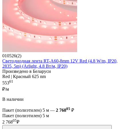
010526(2)
Светодиодная лента RT-A60-8mm 12V Red (4.8 W/m, IP20,
2835, 5m) (Arlight, 4.8 Вт/м, IP20)
Произведено в Беларуси
Red | Красный 625 nm
61
553
₽/м
В наличии
05
Пакет (полиэтилен) 5 м —
2 768
₽
Пакет (полиэтилен) 5 м
05
2 768
₽