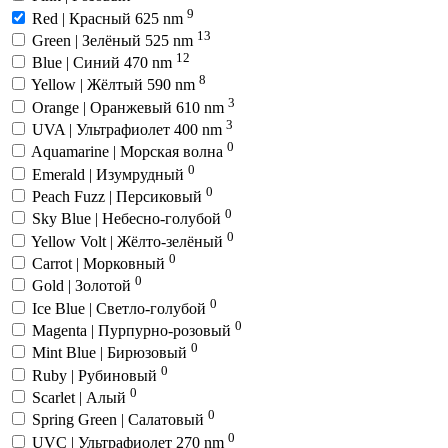
9
Red | Красный 625 nm
13
Green | Зелёный 525 nm
12
Blue | Синий 470 nm
8
Yellow | Жёлтый 590 nm
3
Orange | Оранжевый 610 nm
3
UVA | Ультрафиолет 400 nm
0
Aquamarine | Морская волна
0
Emerald | Изумрудный
0
Peach Fuzz | Персиковый
0
Sky Blue | Небесно-голубой
0
Yellow Volt | Жёлто-зелёный
0
Carrot | Морковный
0
Gold | Золотой
0
Ice Blue | Светло-голубой
0
Magenta | Пурпурно-розовый
0
Mint Blue | Бирюзовый
0
Ruby | Рубиновый
0
Scarlet | Алый
0
Spring Green | Салатовый
0
UVC | Ультрафиолет 270 nm