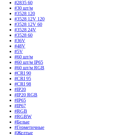
#2835 60
#30 шт/м
#3528 120
#3528 12V 120
#3528 12V 60
#3528 24V
#3528 60
#36V
#48V
#5V
#60 шт/м
#60 шт/м IP65
#60 шт/м RGB
#CRI 90
#CRI 95
#CRI 98
#IP20
#IP20 RGB
#IP65
#IP67
#RGB
#RGBW
#Белые
#Герметичные
#Желтые