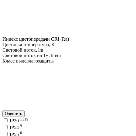
Индекс цветопередачи CRI (Ra)
Цветовая температура, K
Световой поток, lm
Световой поток на 1м, lm/m
Класс пылевлагозащиты
Очистить
1119
IP20
9
IP54
0
IP55