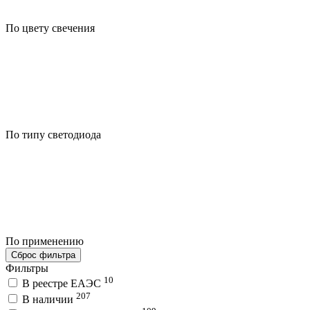
По цвету свечения
По типу светодиода
По применению
Сброс фильтра
Фильтры
10
В реестре ЕАЭС
207
В наличии