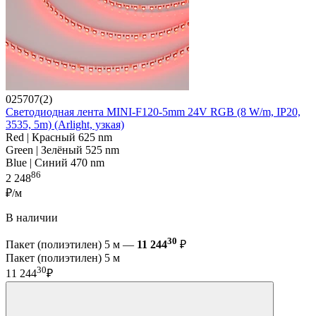
025707(2)
Светодиодная лента MINI-F120-5mm 24V RGB (8 W/m, IP20,
3535, 5m) (Arlight, узкая)
Red | Красный 625 nm
Green | Зелёный 525 nm
Blue | Синий 470 nm
86
2 248
₽/м
В наличии
30
Пакет (полиэтилен) 5 м —
11 244
₽
Пакет (полиэтилен) 5 м
30
11 244
₽