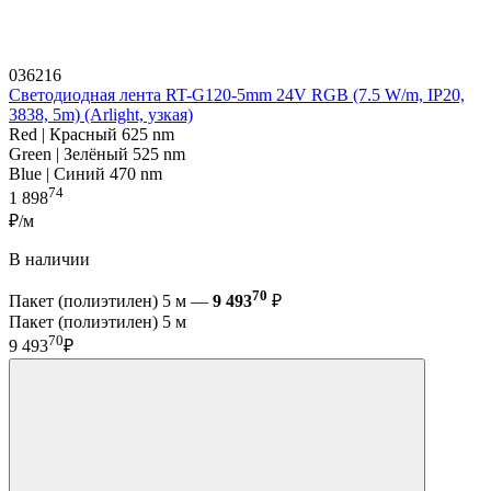
036216
Светодиодная лента RT-G120-5mm 24V RGB (7.5 W/m, IP20,
3838, 5m) (Arlight, узкая)
Red | Красный 625 nm
Green | Зелёный 525 nm
Blue | Синий 470 nm
74
1 898
₽/м
В наличии
70
Пакет (полиэтилен) 5 м —
9 493
₽
Пакет (полиэтилен) 5 м
70
9 493
₽