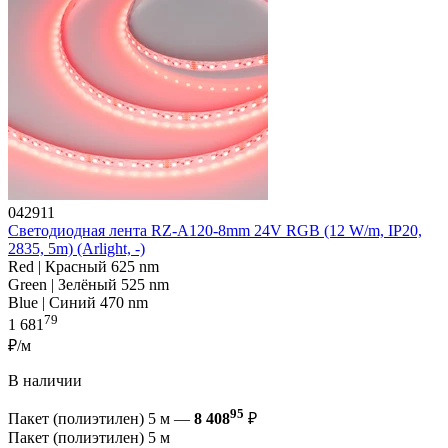
042911
Светодиодная лента RZ-A120-8mm 24V RGB (12 W/m, IP20,
2835, 5m) (Arlight, -)
Red | Красный 625 nm
Green | Зелёный 525 nm
Blue | Синий 470 nm
79
1 681
₽/м
В наличии
95
Пакет (полиэтилен) 5 м —
8 408
₽
Пакет (полиэтилен) 5 м