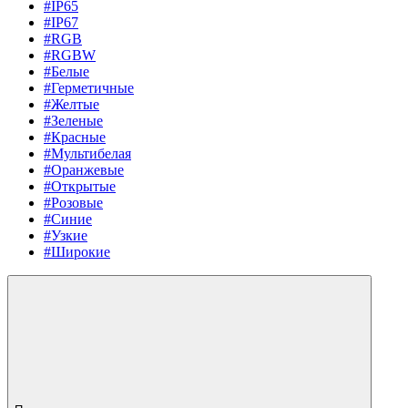
#IP65
#IP67
#RGB
#RGBW
#Белые
#Герметичные
#Желтые
#Зеленые
#Красные
#Мультибелая
#Оранжевые
#Открытые
#Розовые
#Синие
#Узкие
#Широкие