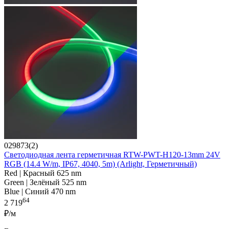
029873(2)
Светодиодная лента герметичная RTW-PWT-H120-13mm 24V
RGB (14.4 W/m, IP67, 4040, 5m) (Arlight, Герметичный)
Red | Красный 625 nm
Green | Зелёный 525 nm
Blue | Синий 470 nm
64
2 719
₽/м