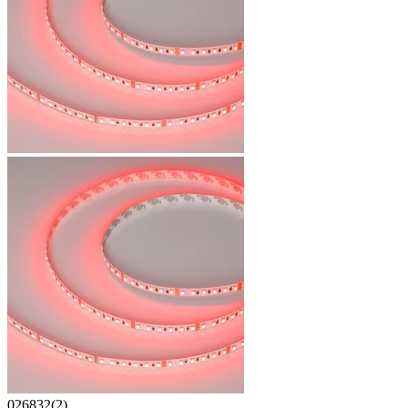
026832(2)