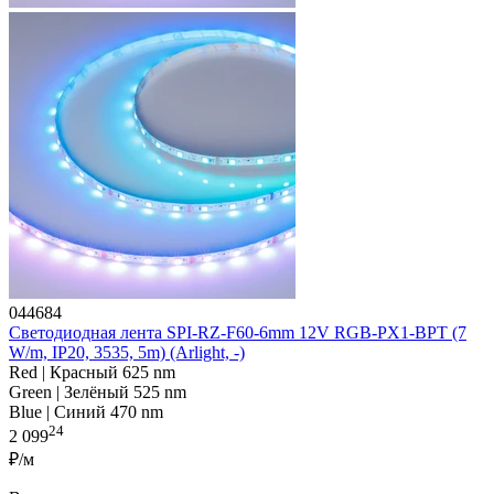
044684
Светодиодная лента SPI-RZ-F60-6mm 12V RGB-PX1-BPT (7
W/m, IP20, 3535, 5m) (Arlight, -)
Red | Красный 625 nm
Green | Зелёный 525 nm
Blue | Синий 470 nm
24
2 099
₽/м