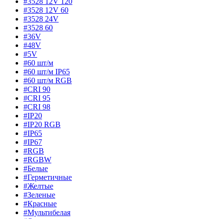
#3528 12V 120
#3528 12V 60
#3528 24V
#3528 60
#36V
#48V
#5V
#60 шт/м
#60 шт/м IP65
#60 шт/м RGB
#CRI 90
#CRI 95
#CRI 98
#IP20
#IP20 RGB
#IP65
#IP67
#RGB
#RGBW
#Белые
#Герметичные
#Желтые
#Зеленые
#Красные
#Мультибелая