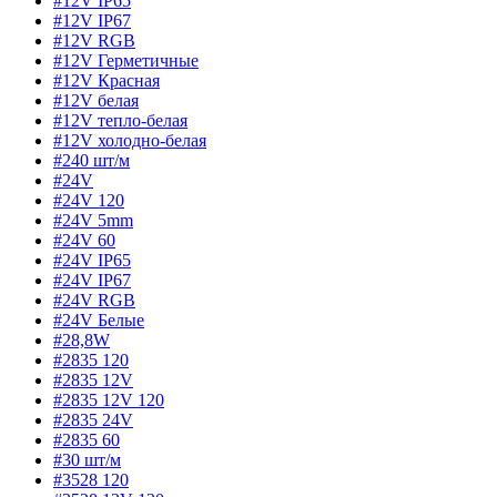
#12V IP65
#12V IP67
#12V RGB
#12V Герметичные
#12V Красная
#12V белая
#12V тепло-белая
#12V холодно-белая
#240 шт/м
#24V
#24V 120
#24V 5mm
#24V 60
#24V IP65
#24V IP67
#24V RGB
#24V Белые
#28,8W
#2835 120
#2835 12V
#2835 12V 120
#2835 24V
#2835 60
#30 шт/м
#3528 120