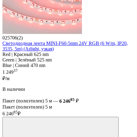
025706(2)
Светодиодная лента MINI-F60-5mm 24V RGB (6 W/m, IP20,
3535, 5m) (Arlight, узкая)
Red | Красный 625 nm
Green | Зелёный 525 nm
Blue | Синий 470 nm
37
1 249
₽/м
В наличии
85
Пакет (полиэтилен) 5 м —
6 246
₽
Пакет (полиэтилен) 5 м
85
6 246
₽