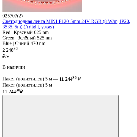
025707(2)
Светодиодная лента MINI-F120-5mm 24V RGB (8 W/m, IP20,
3535, 5m) (Arlight, узкая)
Red | Красный 625 nm
Green | Зелёный 525 nm
Blue | Синий 470 nm
86
2 248
₽/м
В наличии
30
Пакет (полиэтилен) 5 м —
11 244
₽
Пакет (полиэтилен) 5 м
30
11 244
₽