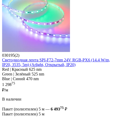
030195(2)
Светодиодная лента SPI-F72-7mm 24V RGB-PX6 (14.4 W/m,
IP20, 3535, 5m) (Arlight, Открытый, IP20)
Red | Красный 625 nm
Green | Зелёный 525 nm
Blue | Синий 470 nm
75
1 298
₽/м
В наличии
75
Пакет (полиэтилен) 5 м —
6 493
₽
Пакет (полиэтилен) 5 м