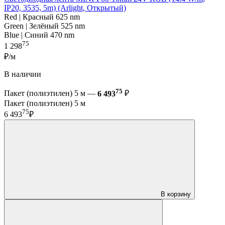
IP20, 3535, 5m) (Arlight, Открытый)
Red | Красный 625 nm
Green | Зелёный 525 nm
Blue | Синий 470 nm
75
1 298
₽/м
В наличии
75
Пакет (полиэтилен) 5 м —
6 493
₽
Пакет (полиэтилен) 5 м
75
6 493
₽
В корзину