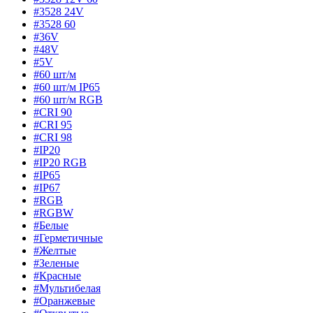
#3528 24V
#3528 60
#36V
#48V
#5V
#60 шт/м
#60 шт/м IP65
#60 шт/м RGB
#CRI 90
#CRI 95
#CRI 98
#IP20
#IP20 RGB
#IP65
#IP67
#RGB
#RGBW
#Белые
#Герметичные
#Желтые
#Зеленые
#Красные
#Мультибелая
#Оранжевые