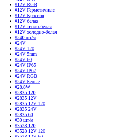
#12V RGB
#12V Герметичные
#12V Красная
#12V белая
#12V тепло-белая
#12V холодно-белая
#240 шт/м
#24V
#24V 120
#24V 5mm
#24V 60
#24V IP65
#24V IP67
#24V RGB
#24V Белые
#28,8W
#2835 120
#2835 12V
#2835 12V 120
#2835 24V
#2835 60
#30 шт/м
#3528 120
#3528 12V 120
#3528 12V 60