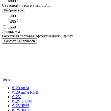
6800
Световой поток на 1м, lm/m
Выбрать все
3
1400
6
1450
3
1550
Длина, мм
Расчетная световая эффективность, лм/Вт
Показать 12 товаров
Теги
#120 шт/м
#120 шт/м RGB
#12V
#12V 14,4W
#12V IP65
#12V IP67