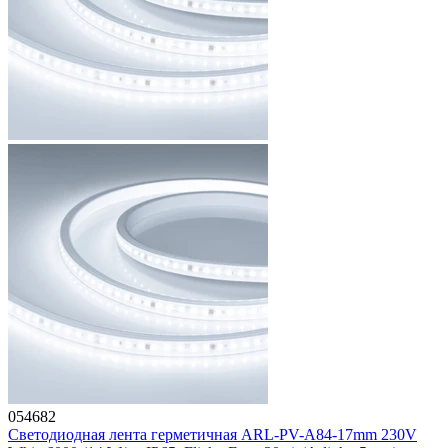
054682
Светодиодная лента герметичная ARL-PV-A84-17mm 230V