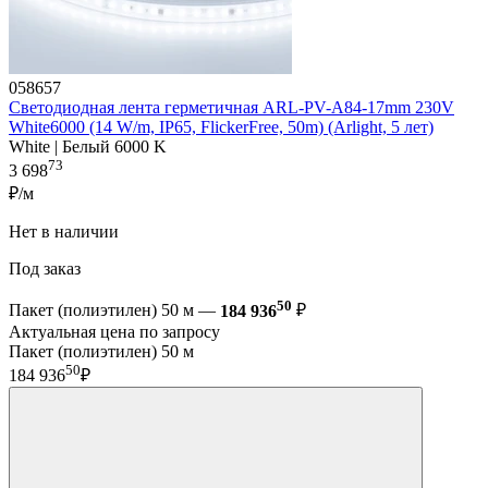
058657
Светодиодная лента герметичная ARL-PV-A84-17mm 230V
White6000 (14 W/m, IP65, FlickerFree, 50m) (Arlight, 5 лет)
White | Белый 6000 K
73
3 698
₽/м
Нет в наличии
Под заказ
50
Пакет (полиэтилен) 50 м —
184 936
₽
Актуальная цена по запросу
Пакет (полиэтилен) 50 м
50
184 936
₽