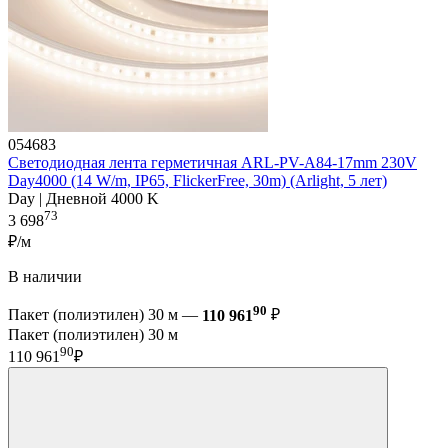
054683
Светодиодная лента герметичная ARL-PV-A84-17mm 230V
Day4000 (14 W/m, IP65, FlickerFree, 30m) (Arlight, 5 лет)
Day | Дневной 4000 K
73
3 698
₽/м
В наличии
90
Пакет (полиэтилен) 30 м —
110 961
₽
Пакет (полиэтилен) 30 м
90
110 961
₽