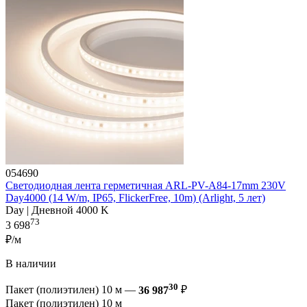
054690
Светодиодная лента герметичная ARL-PV-A84-17mm 230V
Day4000 (14 W/m, IP65, FlickerFree, 10m) (Arlight, 5 лет)
Day | Дневной 4000 K
73
3 698
₽/м
В наличии
30
Пакет (полиэтилен) 10 м —
36 987
₽
Пакет (полиэтилен) 10 м