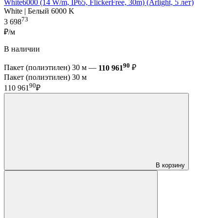
White6000 (14 W/m, IP65, FlickerFree, 30m) (Arlight, 5 лет)
White | Белый 6000 K
73
3 698
₽/м
В наличии
90
Пакет (полиэтилен) 30 м —
110 961
₽
Пакет (полиэтилен) 30 м
90
110 961
₽
В корзину