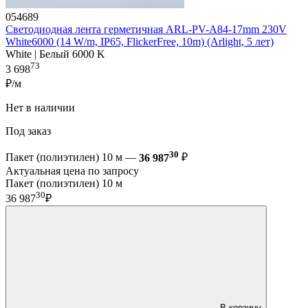
054689
Светодиодная лента герметичная ARL-PV-A84-17mm 230V
White6000 (14 W/m, IP65, FlickerFree, 10m) (Arlight, 5 лет)
White | Белый 6000 K
73
3 698
₽/м
Нет в наличии
Под заказ
30
Пакет (полиэтилен) 10 м —
36 987
₽
Актуальная цена по запросу
Пакет (полиэтилен) 10 м
30
36 987
₽
В корзину