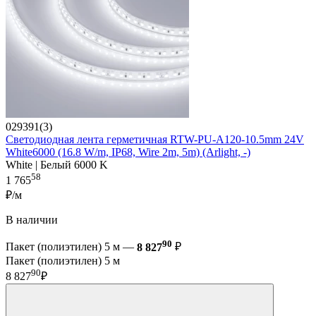
029391(3)
Светодиодная лента герметичная RTW-PU-A120-10.5mm 24V
White6000 (16.8 W/m, IP68, Wire 2m, 5m) (Arlight, -)
White | Белый 6000 K
58
1 765
₽/м
В наличии
90
Пакет (полиэтилен) 5 м —
8 827
₽
Пакет (полиэтилен) 5 м
90
8 827
₽