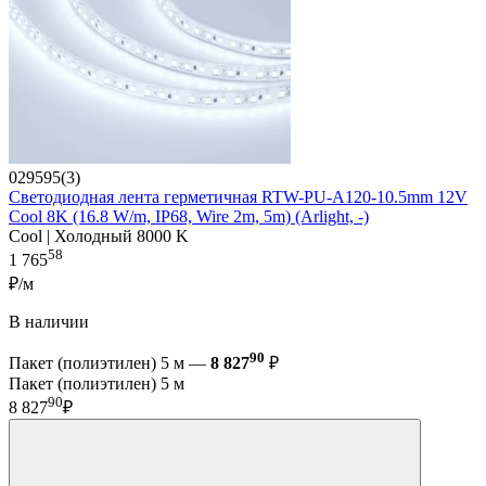
029595(3)
Светодиодная лента герметичная RTW-PU-A120-10.5mm 12V
Cool 8K (16.8 W/m, IP68, Wire 2m, 5m) (Arlight, -)
Cool | Холодный 8000 K
58
1 765
₽/м
В наличии
90
Пакет (полиэтилен) 5 м —
8 827
₽
Пакет (полиэтилен) 5 м
90
8 827
₽