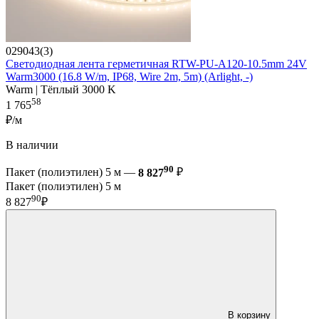
029043(3)
Светодиодная лента герметичная RTW-PU-A120-10.5mm 24V
Warm3000 (16.8 W/m, IP68, Wire 2m, 5m) (Arlight, -)
Warm | Тёплый 3000 K
58
1 765
₽/м
В наличии
90
Пакет (полиэтилен) 5 м —
8 827
₽
Пакет (полиэтилен) 5 м
90
8 827
₽
В корзину