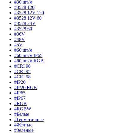
#30 шт/м
#3528 120
#3528 12V 120
#3528 12V 60
#3528 24V
#3528 60
#36V
#48V
#5V
#60 шт/м
#60 шт/м IP65
#60 шт/м RGB
#CRI 90
#CRI 95
#CRI 98
#IP20
#IP20 RGB
#IP65
#IP67
#RGB
#RGBW
#Белые
#Герметичные
#Желтые
#Зеленые