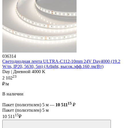
036314
Светодиодная лента ULTRA-C112-10mm 24V Day4000 (19.2
W/m, IP20, 5630, 5m) (Arlight, высок.эфф.160 лм/Вт)
Day | Дневной 4000 K
23
2 102
₽/м
В наличии
15
Пакет (полиэтилен) 5 м —
10 511
₽
Пакет (полиэтилен) 5 м
15
10 511
₽