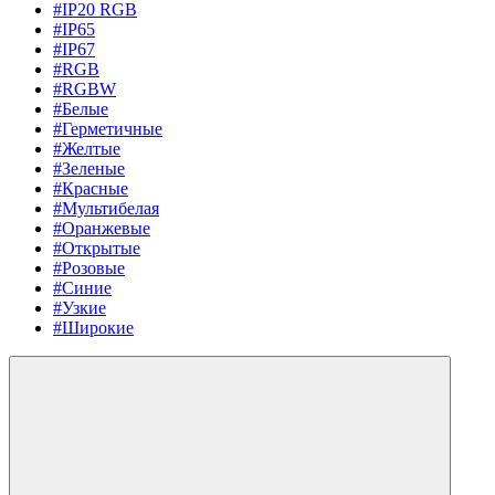
#IP20 RGB
#IP65
#IP67
#RGB
#RGBW
#Белые
#Герметичные
#Желтые
#Зеленые
#Красные
#Мультибелая
#Оранжевые
#Открытые
#Розовые
#Синие
#Узкие
#Широкие