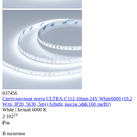
037456
Светодиодная лента ULTRA-C112-10mm 24V White6000 (19.2
W/m, IP20, 5630, 5m) (Arlight, высок.эфф.160 лм/Вт)
White | Белый 6000 K
23
2 102
₽/м
В наличии