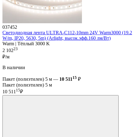
037452
Светодиодная лента ULTRA-C112-10mm 24V Warm3000 (19.2
W/m, IP20, 5630, 5m) (Arlight, высок.эфф.160 лм/Вт)
Warm | Тёплый 3000 K
23
2 102
₽/м
В наличии
15
Пакет (полиэтилен) 5 м —
10 511
₽
Пакет (полиэтилен) 5 м
15
10 511
₽