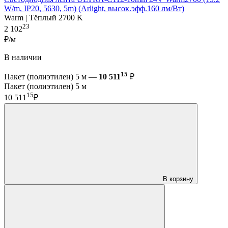
W/m, IP20, 5630, 5m) (Arlight, высок.эфф.160 лм/Вт)
Warm | Тёплый 2700 K
23
2 102
₽/м
В наличии
15
Пакет (полиэтилен) 5 м —
10 511
₽
Пакет (полиэтилен) 5 м
15
10 511
₽
В корзину