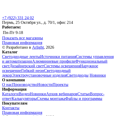
+7 (922) 331 24 02
Пермь, 25 Октября ул., д. 70/1, офис 214
Работаем:
Пн-Пт
9-18
Показать все магазины
Правовая информация
© Разработано в
Arlight
, 2026
Каталог
Светодиодные ленты
Источники питания
Системы управления
и автоматизации
Алюминиевые профили
Функциональный
свет
Дизайнерский свет
Системы освещения
Наружное
освещение
Гибкий неон
Светодиодный
декор
Электроустановочные изделия
Светодиоды
Новинки
О компании
О нас
Производство
Новости
Проекты
Информация
Каталоги
Видео
Новинки
Архив вебинаров
Статьи
Вопрос-
ответ
Калькуляторы
Схемы монтажа
Файлы и программы
Покупателям
Контакты
Правовая информация