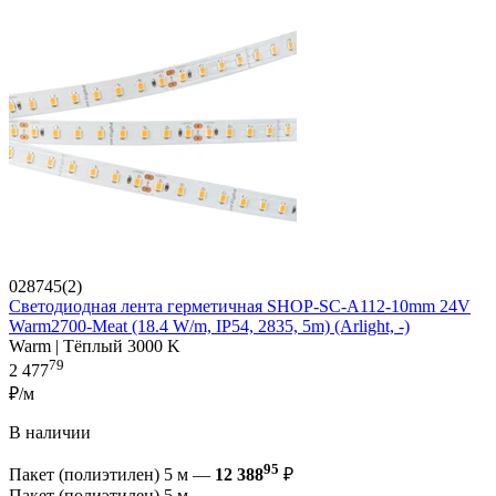
028745(2)
Светодиодная лента герметичная SHOP-SC-A112-10mm 24V
Warm2700-Meat (18.4 W/m, IP54, 2835, 5m) (Arlight, -)
Warm | Тёплый 3000 K
79
2 477
₽/м
В наличии
95
Пакет (полиэтилен) 5 м —
12 388
₽
Пакет (полиэтилен) 5 м