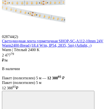
028744(2)
Светодиодная лента герметичная SHOP-SC-A112-10mm 24V
Warm2400-Bread (18.4 W/m, IP54, 2835, 5m) (Arlight, -)
Warm | Тёплый 2400 K
79
2 477
₽/м
В наличии
95
Пакет (полиэтилен) 5 м —
12 388
₽
Пакет (полиэтилен) 5 м
95
12 388
₽