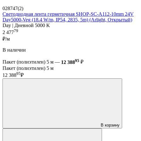
028747(2)
Светодиодная лента герметичная SHOP-SC-A112-10mm 24V
Day5000-Veg (18.4 W/m, IP54, 2835, 5m) (Arlight, Открытый)
Day | Дневной 5000 K
79
2 477
₽/м
В наличии
95
Пакет (полиэтилен) 5 м —
12 388
₽
Пакет (полиэтилен) 5 м
95
12 388
₽
В корзину