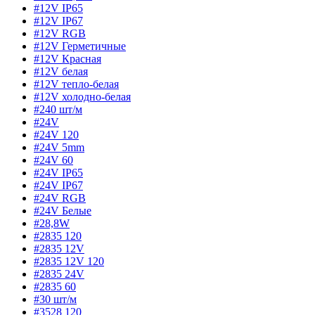
#12V IP65
#12V IP67
#12V RGB
#12V Герметичные
#12V Красная
#12V белая
#12V тепло-белая
#12V холодно-белая
#240 шт/м
#24V
#24V 120
#24V 5mm
#24V 60
#24V IP65
#24V IP67
#24V RGB
#24V Белые
#28,8W
#2835 120
#2835 12V
#2835 12V 120
#2835 24V
#2835 60
#30 шт/м
#3528 120