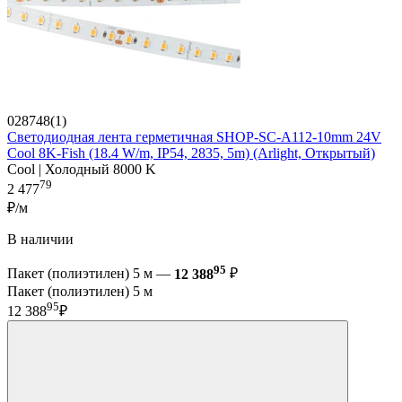
028748(1)
Светодиодная лента герметичная SHOP-SC-A112-10mm 24V
Cool 8K-Fish (18.4 W/m, IP54, 2835, 5m) (Arlight, Открытый)
Cool | Холодный 8000 K
79
2 477
₽/м
В наличии
95
Пакет (полиэтилен) 5 м —
12 388
₽
Пакет (полиэтилен) 5 м
95
12 388
₽