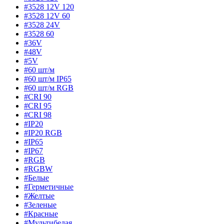
#3528 12V 120
#3528 12V 60
#3528 24V
#3528 60
#36V
#48V
#5V
#60 шт/м
#60 шт/м IP65
#60 шт/м RGB
#CRI 90
#CRI 95
#CRI 98
#IP20
#IP20 RGB
#IP65
#IP67
#RGB
#RGBW
#Белые
#Герметичные
#Желтые
#Зеленые
#Красные
#Мультибелая