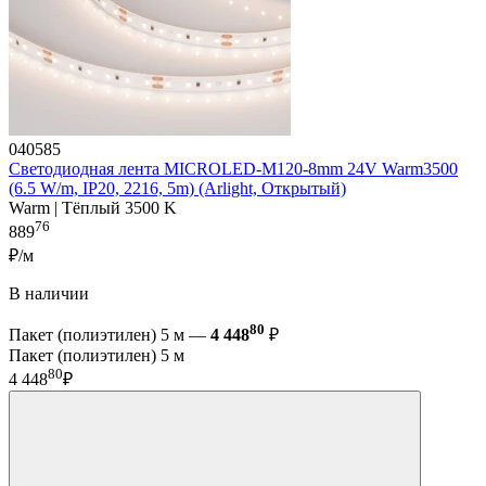
040585
Светодиодная лента MICROLED-M120-8mm 24V Warm3500
(6.5 W/m, IP20, 2216, 5m) (Arlight, Открытый)
Warm | Тёплый 3500 K
76
889
₽/м
В наличии
80
Пакет (полиэтилен) 5 м —
4 448
₽
Пакет (полиэтилен) 5 м
80
4 448
₽