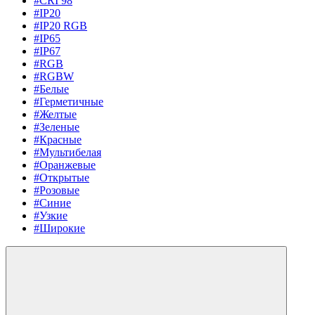
#CRI 98
#IP20
#IP20 RGB
#IP65
#IP67
#RGB
#RGBW
#Белые
#Герметичные
#Желтые
#Зеленые
#Красные
#Мультибелая
#Оранжевые
#Открытые
#Розовые
#Синие
#Узкие
#Широкие