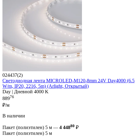
024437(2)
Светодиодная лента MICROLED-M120-8mm 24V Day4000 (6.5
W/m, IP20, 2216, 5m) (Arlight, Открытый)
Day | Дневной 4000 K
76
889
₽/м
В наличии
80
Пакет (полиэтилен) 5 м —
4 448
₽
Пакет (полиэтилен) 5 м