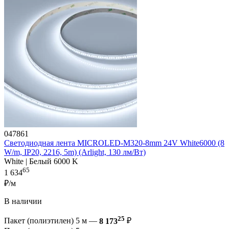
047861
Светодиодная лента MICROLED-M320-8mm 24V White6000 (8
W/m, IP20, 2216, 5m) (Arlight, 130 лм/Вт)
White | Белый 6000 K
65
1 634
₽/м
В наличии
25
Пакет (полиэтилен) 5 м —
8 173
₽