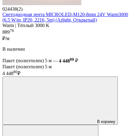
024438(2)
Светодиодная лента MICROLED-M120-8mm 24V Warm3000
(6.5 W/m, IP20, 2216, 5m) (Arlight, Открытый)
Warm | Тёплый 3000 K
76
889
₽/м
В наличии
80
Пакет (полиэтилен) 5 м —
4 448
₽
Пакет (полиэтилен) 5 м
80
4 448
₽
В корзину