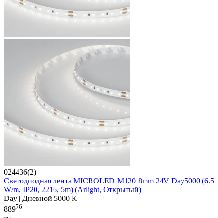
024436(2)
Светодиодная лента MICROLED-M120-8mm 24V Day5000 (6.5
W/m, IP20, 2216, 5m) (Arlight, Открытый)
Day | Дневной 5000 K
76
889