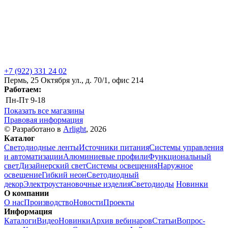
+7 (922) 331 24 02
Пермь, 25 Октября ул., д. 70/1, офис 214
Работаем:
Пн-Пт
9-18
Показать все магазины
Правовая информация
© Разработано в
Arlight
, 2026
Каталог
Светодиодные ленты
Источники питания
Системы управления
и автоматизации
Алюминиевые профили
Функциональный
свет
Дизайнерский свет
Системы освещения
Наружное
освещение
Гибкий неон
Светодиодный
декор
Электроустановочные изделия
Светодиоды
Новинки
О компании
О нас
Производство
Новости
Проекты
Информация
Каталоги
Видео
Новинки
Архив вебинаров
Статьи
Вопрос-