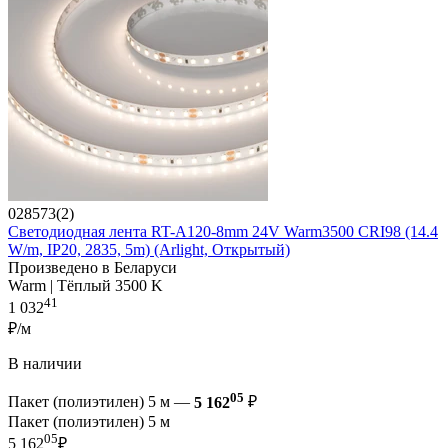
028573(2)
Светодиодная лента RT-A120-8mm 24V Warm3500 CRI98 (14.4
W/m, IP20, 2835, 5m) (Arlight, Открытый)
Произведено в Беларуси
Warm | Тёплый 3500 K
41
1 032
₽/м
В наличии
05
Пакет (полиэтилен) 5 м —
5 162
₽
Пакет (полиэтилен) 5 м
05
5 162
₽