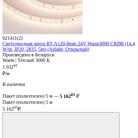
021411(2)
Светодиодная лента RT-A120-8mm 24V Warm3000 CRI98 (14.4
W/m, IP20, 2835, 5m) (Arlight, Открытый)
Произведено в Беларуси
Warm | Тёплый 3000 K
41
1 032
₽/м
В наличии
05
Пакет (полиэтилен) 5 м —
5 162
₽
Пакет (полиэтилен) 5 м
05
5 162
₽