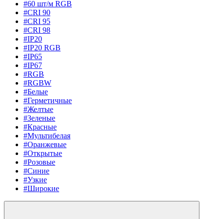
#60 шт/м RGB
#CRI 90
#CRI 95
#CRI 98
#IP20
#IP20 RGB
#IP65
#IP67
#RGB
#RGBW
#Белые
#Герметичные
#Желтые
#Зеленые
#Красные
#Мультибелая
#Оранжевые
#Открытые
#Розовые
#Синие
#Узкие
#Широкие