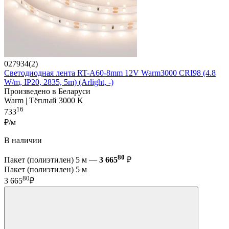
027934(2)
Светодиодная лента RT-A60-8mm 12V Warm3000 CRI98 (4.8
W/m, IP20, 2835, 5m) (Arlight, -)
Произведено в Беларуси
Warm | Тёплый 3000 K
16
733
₽/м
В наличии
80
Пакет (полиэтилен) 5 м —
3 665
₽
Пакет (полиэтилен) 5 м
80
3 665
₽