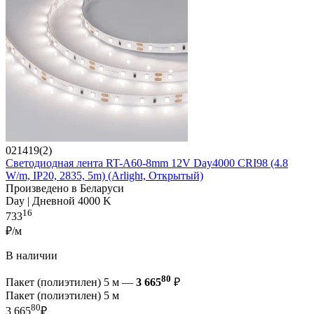
021419(2)
Светодиодная лента RT-A60-8mm 12V Day4000 CRI98 (4.8
W/m, IP20, 2835, 5m) (Arlight, Открытый)
Произведено в Беларуси
Day | Дневной 4000 K
16
733
₽/м
В наличии
80
Пакет (полиэтилен) 5 м —
3 665
₽
Пакет (полиэтилен) 5 м
80
3 665
₽