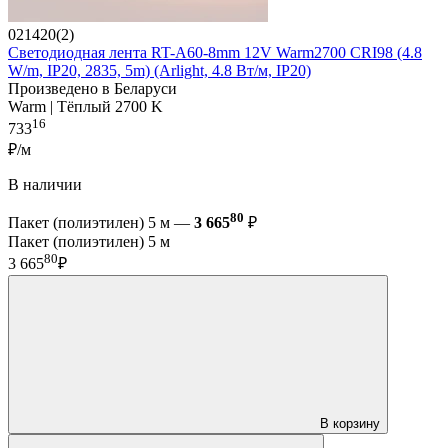
021420(2)
Светодиодная лента RT-A60-8mm 12V Warm2700 CRI98 (4.8
W/m, IP20, 2835, 5m) (Arlight, 4.8 Вт/м, IP20)
Произведено в Беларуси
Warm | Тёплый 2700 K
16
733
₽/м
В наличии
80
Пакет (полиэтилен) 5 м —
3 665
₽
Пакет (полиэтилен) 5 м
80
3 665
₽
В корзину