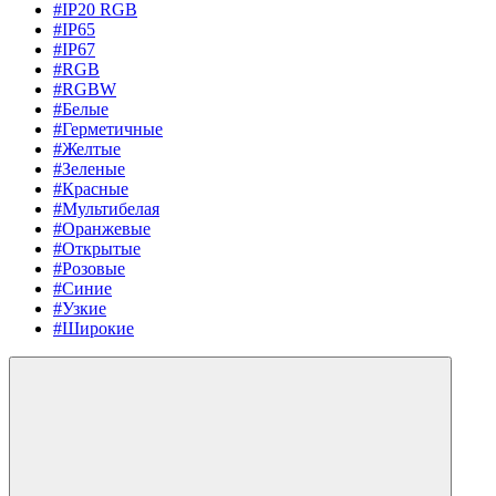
#IP20 RGB
#IP65
#IP67
#RGB
#RGBW
#Белые
#Герметичные
#Желтые
#Зеленые
#Красные
#Мультибелая
#Оранжевые
#Открытые
#Розовые
#Синие
#Узкие
#Широкие