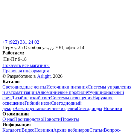
+7 (922) 331 24 02
Пермь, 25 Октября ул., д. 70/1, офис 214
Работаем:
Пн-Пт
9-18
Показать все магазины
Правовая информация
© Разработано в
Arlight
, 2026
Каталог
Светодиодные ленты
Источники питания
Системы управления
и автоматизации
Алюминиевые профили
Функциональный
свет
Дизайнерский свет
Системы освещения
Наружное
освещение
Гибкий неон
Светодиодный
декор
Электроустановочные изделия
Светодиоды
Новинки
О компании
О нас
Производство
Новости
Проекты
Информация
Каталоги
Видео
Новинки
Архив вебинаров
Статьи
Вопрос-