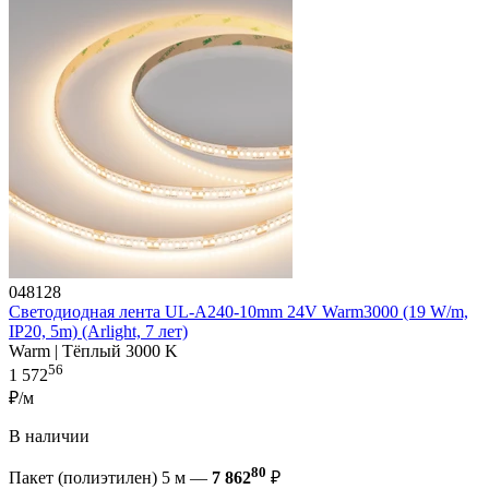
048128
Светодиодная лента UL-A240-10mm 24V Warm3000 (19 W/m,
IP20, 5m) (Arlight, 7 лет)
Warm | Тёплый 3000 K
56
1 572
₽/м
В наличии
80
Пакет (полиэтилен) 5 м —
7 862
₽