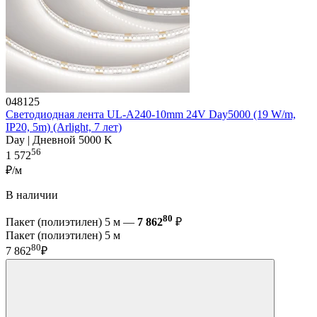
048125
Светодиодная лента UL-A240-10mm 24V Day5000 (19 W/m,
IP20, 5m) (Arlight, 7 лет)
Day | Дневной 5000 K
56
1 572
₽/м
В наличии
80
Пакет (полиэтилен) 5 м —
7 862
₽
Пакет (полиэтилен) 5 м
80
7 862
₽