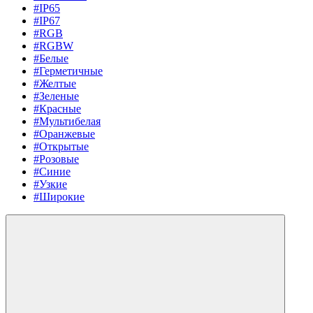
#IP65
#IP67
#RGB
#RGBW
#Белые
#Герметичные
#Желтые
#Зеленые
#Красные
#Мультибелая
#Оранжевые
#Открытые
#Розовые
#Синие
#Узкие
#Широкие