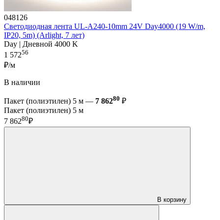
048126
Светодиодная лента UL-A240-10mm 24V Day4000 (19 W/m,
IP20, 5m) (Arlight, 7 лет)
Day | Дневной 4000 K
56
1 572
₽/м
В наличии
80
Пакет (полиэтилен) 5 м —
7 862
₽
Пакет (полиэтилен) 5 м
80
7 862
₽
В корзину