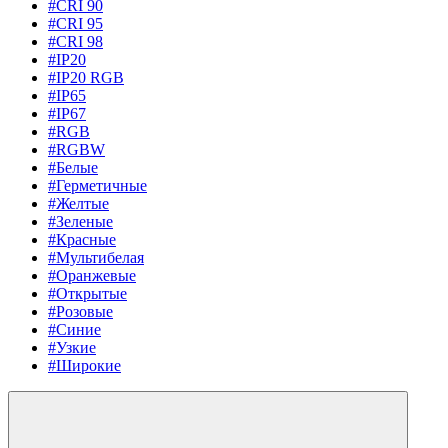
#CRI 90
#CRI 95
#CRI 98
#IP20
#IP20 RGB
#IP65
#IP67
#RGB
#RGBW
#Белые
#Герметичные
#Желтые
#Зеленые
#Красные
#Мультибелая
#Оранжевые
#Открытые
#Розовые
#Синие
#Узкие
#Широкие