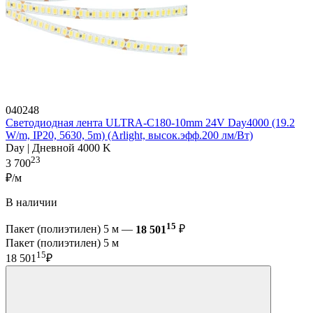
040248
Светодиодная лента ULTRA-C180-10mm 24V Day4000 (19.2
W/m, IP20, 5630, 5m) (Arlight, высок.эфф.200 лм/Вт)
Day | Дневной 4000 K
23
3 700
₽/м
В наличии
15
Пакет (полиэтилен) 5 м —
18 501
₽
Пакет (полиэтилен) 5 м
15
18 501
₽