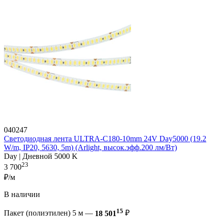
040247
Светодиодная лента ULTRA-C180-10mm 24V Day5000 (19.2
W/m, IP20, 5630, 5m) (Arlight, высок.эфф.200 лм/Вт)
Day | Дневной 5000 K
23
3 700
₽/м
В наличии
15
Пакет (полиэтилен) 5 м —
18 501
₽