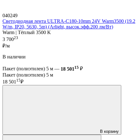
040249
Светодиодная лента ULTRA-C180-10mm 24V Warm3500 (19.2
W/m, IP20, 5630, 5m) (Arlight, высок.эфф.200 лм/Вт)
Warm | Тёплый 3500 K
23
3 700
₽/м
В наличии
15
Пакет (полиэтилен) 5 м —
18 501
₽
Пакет (полиэтилен) 5 м
15
18 501
₽
В корзину