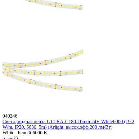
040246
Светодиодная лента ULTRA-C180-10mm 24V White6000 (19.2
W/m, IP20, 5630, 5m) (Arlight, высок.эфф.200 лм/Вт)
White | Белый 6000 K
23