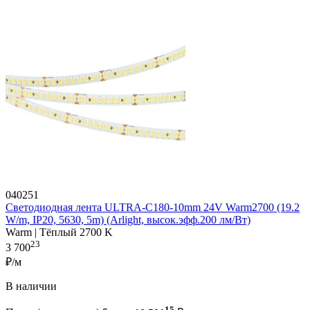
040251
Светодиодная лента ULTRA-C180-10mm 24V Warm2700 (19.2
W/m, IP20, 5630, 5m) (Arlight, высок.эфф.200 лм/Вт)
Warm | Тёплый 2700 K
23
3 700
₽/м
В наличии
15