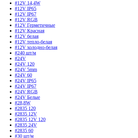
#12V 14,4W
#12V IP65
#12V IP67
#12V RGB
#12V Герметичные
#12V Красная
#12V белая
#12V тепло-белая
#12V холодно-белая
#240 шт/м
#24V
#24V 120
#24V 5mm
#24V 60
#24V IP65
#24V IP67
#24V RGB
#24V Белые
#28,8W
#2835 120
#2835 12V
#2835 12V 120
#2835 24V
#2835 60
#30 шт/м