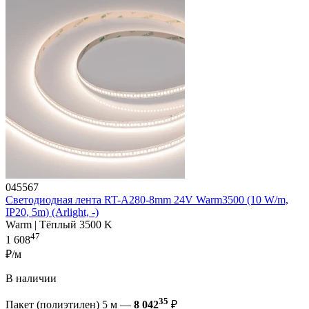
045567
Светодиодная лента RT-A280-8mm 24V Warm3500 (10 W/m,
IP20, 5m) (Arlight, -)
Warm | Тёплый 3500 K
47
1 608
₽/м
В наличии
35
Пакет (полиэтилен) 5 м —
8 042
₽