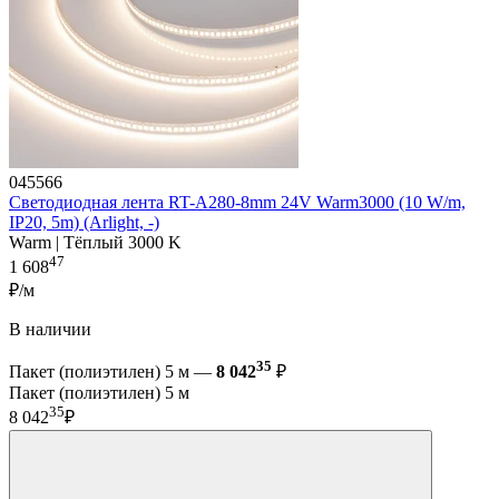
045566
Светодиодная лента RT-A280-8mm 24V Warm3000 (10 W/m,
IP20, 5m) (Arlight, -)
Warm | Тёплый 3000 K
47
1 608
₽/м
В наличии
35
Пакет (полиэтилен) 5 м —
8 042
₽
Пакет (полиэтилен) 5 м
35
8 042
₽