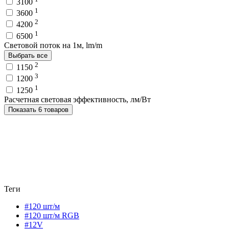
3100
1
3600
2
4200
1
6500
Световой поток на 1м, lm/m
Выбрать все
2
1150
3
1200
1
1250
Расчетная световая эффективность, лм/Вт
Показать 6 товаров
Теги
#120 шт/м
#120 шт/м RGB
#12V