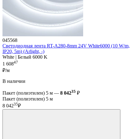
045568
Светодиодная лента RT-A280-8mm 24V White6000 (10 W/m,
IP20, 5m) (Arlight, -)
White | Белый 6000 K
47
1 608
₽/м
В наличии
35
Пакет (полиэтилен) 5 м —
8 042
₽
Пакет (полиэтилен) 5 м
35
8 042
₽