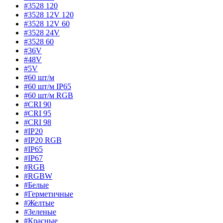
#3528 120
#3528 12V 120
#3528 12V 60
#3528 24V
#3528 60
#36V
#48V
#5V
#60 шт/м
#60 шт/м IP65
#60 шт/м RGB
#CRI 90
#CRI 95
#CRI 98
#IP20
#IP20 RGB
#IP65
#IP67
#RGB
#RGBW
#Белые
#Герметичные
#Желтые
#Зеленые
#Красные