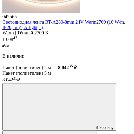
045565
Светодиодная лента RT-A280-8mm 24V Warm2700 (10 W/m,
IP20, 5m) (Arlight, -)
Warm | Тёплый 2700 K
47
1 608
₽/м
В наличии
35
Пакет (полиэтилен) 5 м —
8 042
₽
Пакет (полиэтилен) 5 м
35
8 042
₽
В корзину