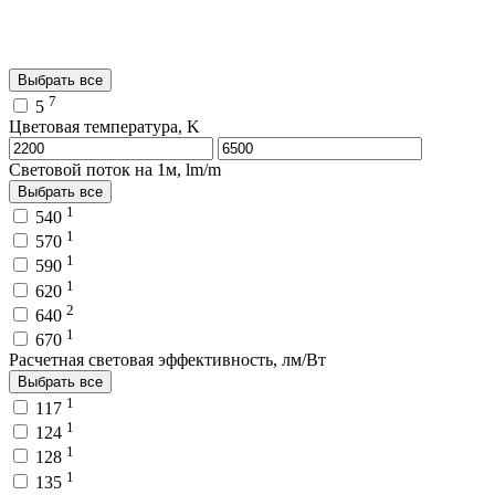
Выбрать все
7
5
Цветовая температура, K
Световой поток на 1м, lm/m
Выбрать все
1
540
1
570
1
590
1
620
2
640
1
670
Расчетная световая эффективность, лм/Вт
Выбрать все
1
117
1
124
1
128
1
135