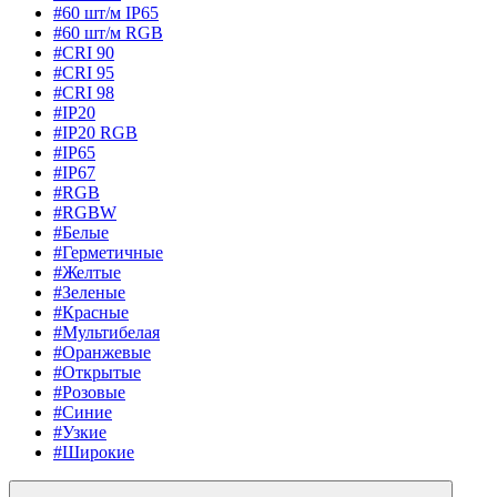
#60 шт/м IP65
#60 шт/м RGB
#CRI 90
#CRI 95
#CRI 98
#IP20
#IP20 RGB
#IP65
#IP67
#RGB
#RGBW
#Белые
#Герметичные
#Желтые
#Зеленые
#Красные
#Мультибелая
#Оранжевые
#Открытые
#Розовые
#Синие
#Узкие
#Широкие