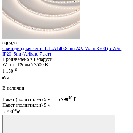
046970
Светодиодная лента UL-A140-8mm 24V Warm3500 (5 W/m,
IP20, 5m) (Arlight, 7 лет)
Произведено в Беларуси
Warm | Тёплый 3500 K
10
1 158
₽/м
В наличии
50
Пакет (полиэтилен) 5 м —
5 790
₽
Пакет (полиэтилен) 5 м
50
5 790
₽