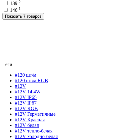
2
139
1
146
Показать 7 товаров
Теги
#120 шт/м
#120 шт/м RGB
#12V
#12V 14,4W
#12V IP65
#12V IP67
#12V RGB
#12V Герметичные
#12V Красная
#12V белая
#12V тепло-белая
#12V холодно-белая