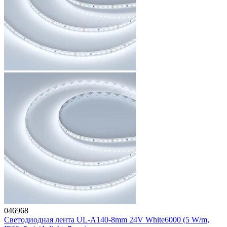
046968
Светодиодная лента UL-A140-8mm 24V White6000 (5 W/m,