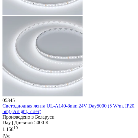
053451
Светодиодная лента UL-A140-8mm 24V Day5000 (5 W/m, IP20,
5m) (Arlight, 7 лет)
Произведено в Беларуси
Day | Дневной 5000 K
10
1 158
₽/м