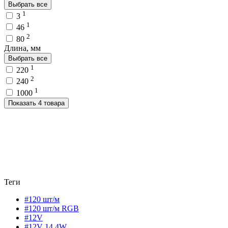
Выбрать все
1
3
1
46
2
80
Длина, мм
Выбрать все
1
220
2
240
1
1000
Показать 4 товара
Теги
#120 шт/м
#120 шт/м RGB
#12V
#12V 14,4W