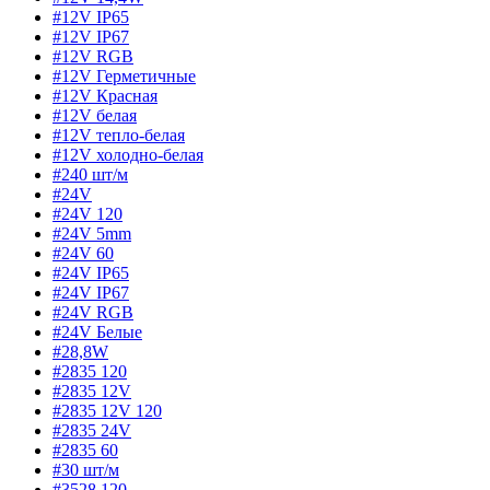
#12V IP65
#12V IP67
#12V RGB
#12V Герметичные
#12V Красная
#12V белая
#12V тепло-белая
#12V холодно-белая
#240 шт/м
#24V
#24V 120
#24V 5mm
#24V 60
#24V IP65
#24V IP67
#24V RGB
#24V Белые
#28,8W
#2835 120
#2835 12V
#2835 12V 120
#2835 24V
#2835 60
#30 шт/м
#3528 120