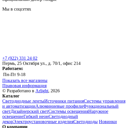
Мы в соцсетях
+7 (922) 331 24 02
Пермь, 25 Октября ул., д. 70/1, офис 214
Работаем:
Пн-Пт
9-18
Показать все магазины
Правовая информация
© Разработано в
Arlight
, 2026
Каталог
Светодиодные ленты
Источники питания
Системы управления
и автоматизации
Алюминиевые профили
Функциональный
свет
Дизайнерский свет
Системы освещения
Наружное
освещение
Гибкий неон
Светодиодный
декор
Электроустановочные изделия
Светодиоды
Новинки
О компании