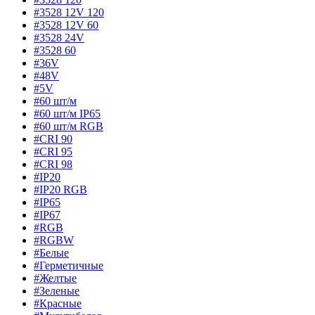
#3528 12V 120
#3528 12V 60
#3528 24V
#3528 60
#36V
#48V
#5V
#60 шт/м
#60 шт/м IP65
#60 шт/м RGB
#CRI 90
#CRI 95
#CRI 98
#IP20
#IP20 RGB
#IP65
#IP67
#RGB
#RGBW
#Белые
#Герметичные
#Желтые
#Зеленые
#Красные