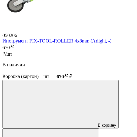
050206
Инструмент FIX-TOOL-ROLLER 4х8mm (Arlight, -)
32
670
₽/шт
В наличии
32
Коробка (картон) 1 шт —
670
₽
В корзину