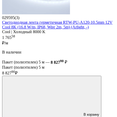
029595(3)
Светодиодная лента герметичная RTW-PU-A120-10.5mm 12V
Cool 8K (16.8 W/m, IP68, Wire 2m, 5m) (Arlight, -)
Cool | Холодный 8000 K
58
1 765
₽/м
В наличии
90
Пакет (полиэтилен) 5 м —
8 827
₽
Пакет (полиэтилен) 5 м
90
8 827
₽
В корзину