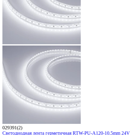
029391(2)
Светодиодная лента герметичная RTW-PU-A120-10.5mm 24V