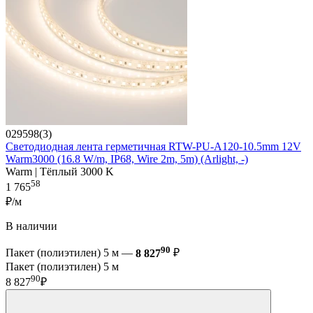
029598(3)
Светодиодная лента герметичная RTW-PU-A120-10.5mm 12V
Warm3000 (16.8 W/m, IP68, Wire 2m, 5m) (Arlight, -)
Warm | Тёплый 3000 K
58
1 765
₽/м
В наличии
90
Пакет (полиэтилен) 5 м —
8 827
₽
Пакет (полиэтилен) 5 м
90
8 827
₽