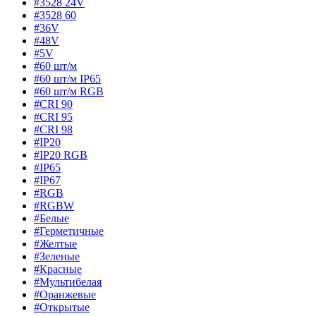
#3528 24V
#3528 60
#36V
#48V
#5V
#60 шт/м
#60 шт/м IP65
#60 шт/м RGB
#CRI 90
#CRI 95
#CRI 98
#IP20
#IP20 RGB
#IP65
#IP67
#RGB
#RGBW
#Белые
#Герметичные
#Желтые
#Зеленые
#Красные
#Мультибелая
#Оранжевые
#Открытые