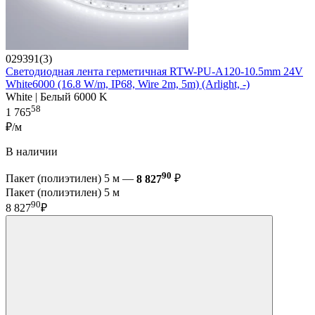
029391(3)
Светодиодная лента герметичная RTW-PU-A120-10.5mm 24V
White6000 (16.8 W/m, IP68, Wire 2m, 5m) (Arlight, -)
White | Белый 6000 K
58
1 765
₽/м
В наличии
90
Пакет (полиэтилен) 5 м —
8 827
₽
Пакет (полиэтилен) 5 м
90
8 827
₽