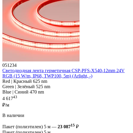
051234
Светодиодная лента герметичная CSP-PFS-X540-12mm 24V
RGB (15 W/m, IP68, TWP100, 5m) (Arlight, -)
Red | Красный 625 nm
Green | Зелёный 525 nm
Blue | Синий 470 nm
43
4 617
₽/м
В наличии
15
Пакет (полиэтилен) 5 м —
23 087
₽
Пакет (полиэтилен) 5 м