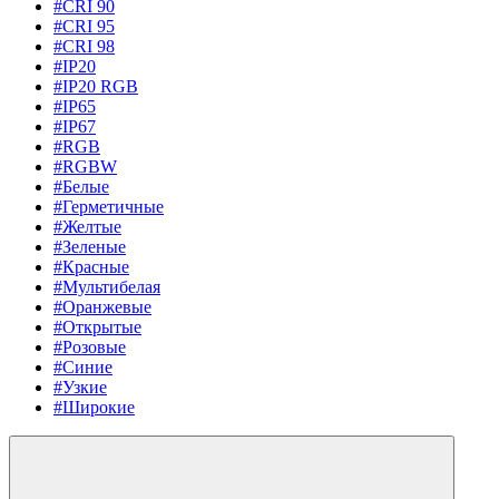
#CRI 90
#CRI 95
#CRI 98
#IP20
#IP20 RGB
#IP65
#IP67
#RGB
#RGBW
#Белые
#Герметичные
#Желтые
#Зеленые
#Красные
#Мультибелая
#Оранжевые
#Открытые
#Розовые
#Синие
#Узкие
#Широкие