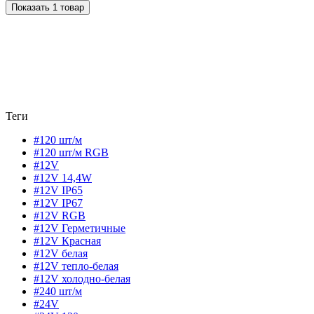
Показать 1 товар
Теги
#120 шт/м
#120 шт/м RGB
#12V
#12V 14,4W
#12V IP65
#12V IP67
#12V RGB
#12V Герметичные
#12V Красная
#12V белая
#12V тепло-белая
#12V холодно-белая
#240 шт/м
#24V