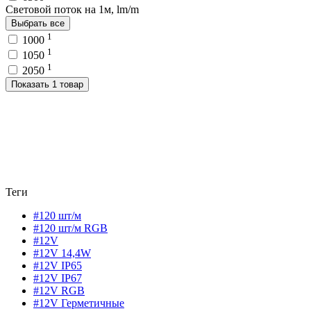
Световой поток на 1м, lm/m
Выбрать все
1
1000
1
1050
1
2050
Показать 1 товар
Теги
#120 шт/м
#120 шт/м RGB
#12V
#12V 14,4W
#12V IP65
#12V IP67
#12V RGB
#12V Герметичные