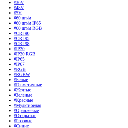
#36V
#48V
#5V
#60 шт/м
#60 шт/м IP65
#60 шт/м RGB
#CRI 90
#CRI 95
#CRI 98
#IP20
#IP20 RGB
#IP65
#IP67
#RGB
#RGBW
#Белые
#Герметичные
#Желтые
#Зеленые
#Красные
#Мультибелая
#Оранжевые
#Открытые
#Розовые
#Синие