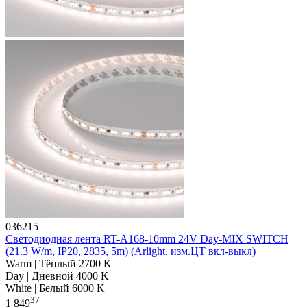
036215
Светодиодная лента RT-A168-10mm 24V Day-MIX SWITCH
(21.3 W/m, IP20, 2835, 5m) (Arlight, изм.ЦТ вкл-выкл)
Warm | Тёплый 2700 K
Day | Дневной 4000 K
White | Белый 6000 K
37
1 849