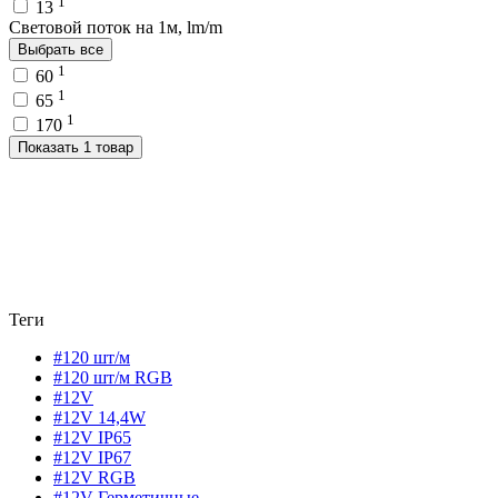
1
13
Световой поток на 1м, lm/m
Выбрать все
1
60
1
65
1
170
Показать 1 товар
Теги
#120 шт/м
#120 шт/м RGB
#12V
#12V 14,4W
#12V IP65
#12V IP67
#12V RGB
#12V Герметичные