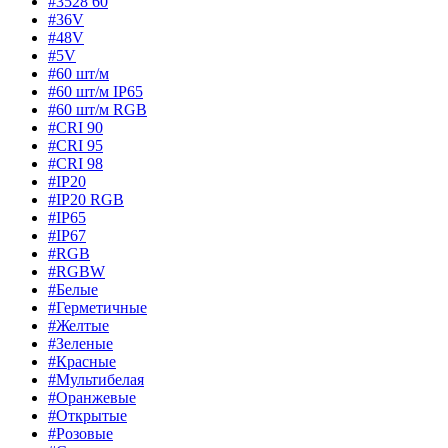
#3528 60
#36V
#48V
#5V
#60 шт/м
#60 шт/м IP65
#60 шт/м RGB
#CRI 90
#CRI 95
#CRI 98
#IP20
#IP20 RGB
#IP65
#IP67
#RGB
#RGBW
#Белые
#Герметичные
#Желтые
#Зеленые
#Красные
#Мультибелая
#Оранжевые
#Открытые
#Розовые