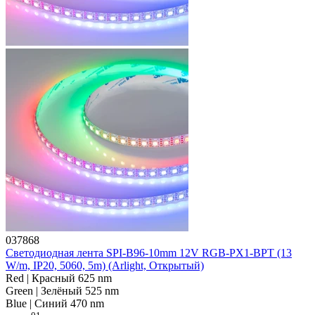
037868
Светодиодная лента SPI-B96-10mm 12V RGB-PX1-BPT (13
W/m, IP20, 5060, 5m) (Arlight, Открытый)
Red | Красный 625 nm
Green | Зелёный 525 nm
Blue | Синий 470 nm