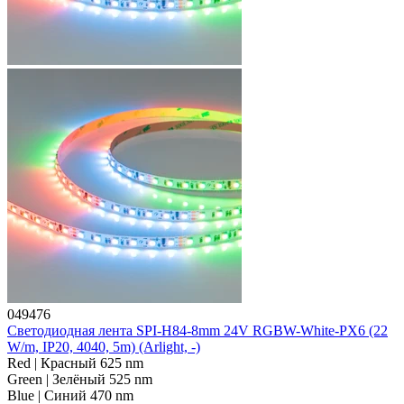
049476
Светодиодная лента SPI-H84-8mm 24V RGBW-White-PX6 (22
W/m, IP20, 4040, 5m) (Arlight, -)
Red | Красный 625 nm
Green | Зелёный 525 nm
Blue | Синий 470 nm