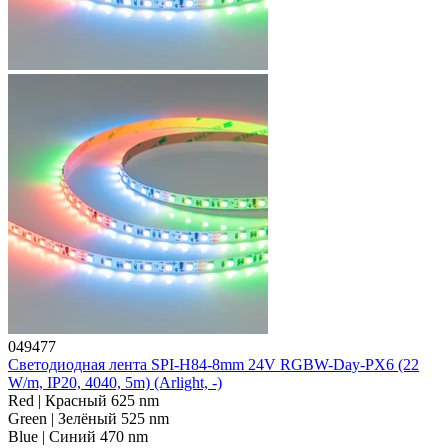
049477
Светодиодная лента SPI-H84-8mm 24V RGBW-Day-PX6 (22
W/m, IP20, 4040, 5m) (Arlight, -)
Red | Красный 625 nm
Green | Зелёный 525 nm
Blue | Синий 470 nm