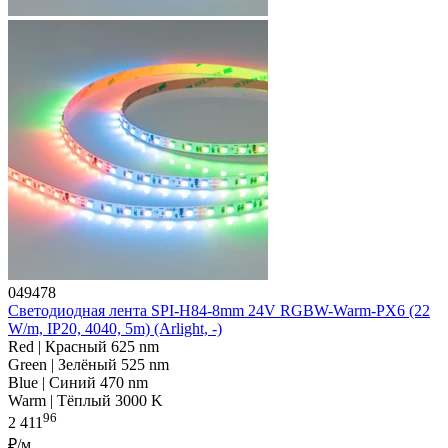
049478
Светодиодная лента SPI-H84-8mm 24V RGBW-Warm-PX6 (22
W/m, IP20, 4040, 5m) (Arlight, -)
Red | Красный 625 nm
Green | Зелёный 525 nm
Blue | Синий 470 nm
Warm | Тёплый 3000 K
96
2 411
₽/м