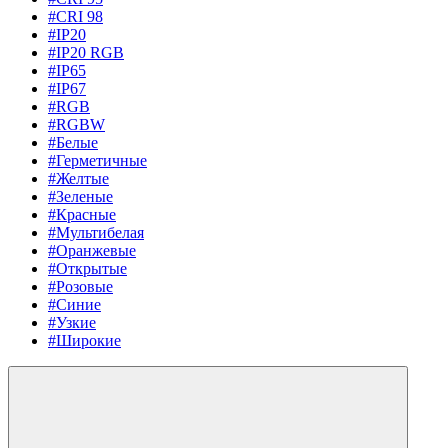
#CRI 98
#IP20
#IP20 RGB
#IP65
#IP67
#RGB
#RGBW
#Белые
#Герметичные
#Желтые
#Зеленые
#Красные
#Мультибелая
#Оранжевые
#Открытые
#Розовые
#Синие
#Узкие
#Широкие