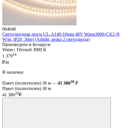
064040
Светодиодная лента UL-A140-10mm 48V Warm3000-CX2 (8
W/m, IP20, 30m) (Arlight, резка 2 светодиода)
Произведено в Беларуси
Warm | Тёплый 3000 K
54
1 379
₽/м
В наличии
20
Пакет (полиэтилен) 30 м —
41 386
₽
Пакет (полиэтилен) 30 м
20
41 386
₽