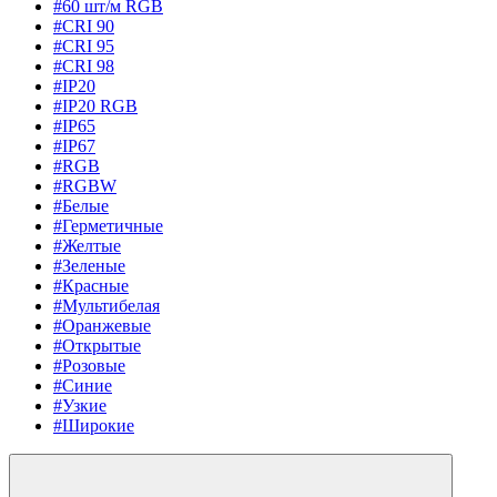
#60 шт/м RGB
#CRI 90
#CRI 95
#CRI 98
#IP20
#IP20 RGB
#IP65
#IP67
#RGB
#RGBW
#Белые
#Герметичные
#Желтые
#Зеленые
#Красные
#Мультибелая
#Оранжевые
#Открытые
#Розовые
#Синие
#Узкие
#Широкие