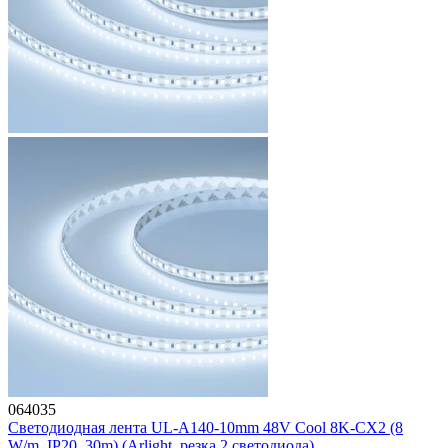
064035
Светодиодная лента UL-A140-10mm 48V Cool 8K-CX2 (8
W/m, IP20, 30m) (Arlight, резка 2 светодиода)