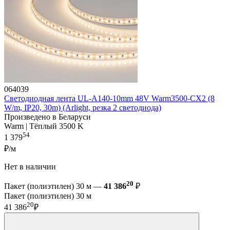
064039
Светодиодная лента UL-A140-10mm 48V Warm3500-CX2 (8
W/m, IP20, 30m) (Arlight, резка 2 светодиода)
Произведено в Беларуси
Warm | Тёплый 3500 K
54
1 379
₽/м
Нет в наличии
20
Пакет (полиэтилен) 30 м —
41 386
₽
Пакет (полиэтилен) 30 м
20
41 386
₽