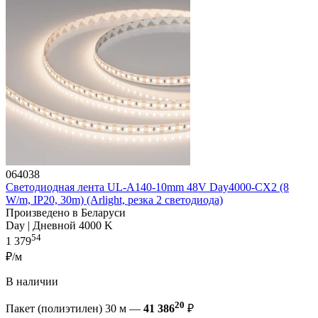
064038
Светодиодная лента UL-A140-10mm 48V Day4000-CX2 (8
W/m, IP20, 30m) (Arlight, резка 2 светодиода)
Произведено в Беларуси
Day | Дневной 4000 K
54
1 379
₽/м
В наличии
20
Пакет (полиэтилен) 30 м —
41 386
₽