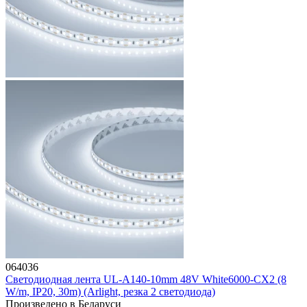
064036
Светодиодная лента UL-A140-10mm 48V White6000-CX2 (8
W/m, IP20, 30m) (Arlight, резка 2 светодиода)
Произведено в Беларуси