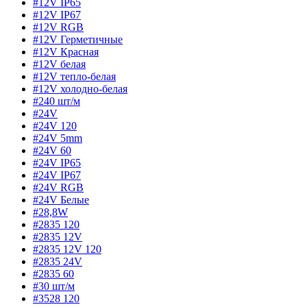
#12V IP65
#12V IP67
#12V RGB
#12V Герметичные
#12V Красная
#12V белая
#12V тепло-белая
#12V холодно-белая
#240 шт/м
#24V
#24V 120
#24V 5mm
#24V 60
#24V IP65
#24V IP67
#24V RGB
#24V Белые
#28,8W
#2835 120
#2835 12V
#2835 12V 120
#2835 24V
#2835 60
#30 шт/м
#3528 120