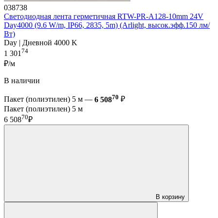
038738
Светодиодная лента герметичная RTW-PR-A128-10mm 24V
Day4000 (9.6 W/m, IP66, 2835, 5m) (Arlight, высок.эфф.150 лм/
Вт)
Day | Дневной 4000 K
74
1 301
₽/м
В наличии
70
Пакет (полиэтилен) 5 м —
6 508
₽
Пакет (полиэтилен) 5 м
70
6 508
₽
В корзину