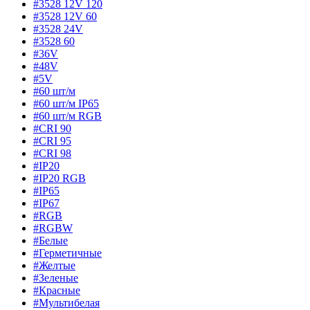
#3528 12V 120
#3528 12V 60
#3528 24V
#3528 60
#36V
#48V
#5V
#60 шт/м
#60 шт/м IP65
#60 шт/м RGB
#CRI 90
#CRI 95
#CRI 98
#IP20
#IP20 RGB
#IP65
#IP67
#RGB
#RGBW
#Белые
#Герметичные
#Желтые
#Зеленые
#Красные
#Мультибелая