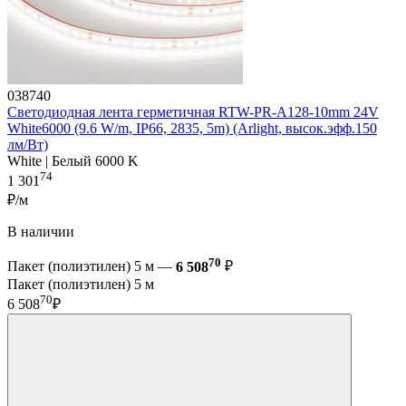
038740
Светодиодная лента герметичная RTW-PR-A128-10mm 24V
White6000 (9.6 W/m, IP66, 2835, 5m) (Arlight, высок.эфф.150
лм/Вт)
White | Белый 6000 K
74
1 301
₽/м
В наличии
70
Пакет (полиэтилен) 5 м —
6 508
₽
Пакет (полиэтилен) 5 м
70
6 508
₽