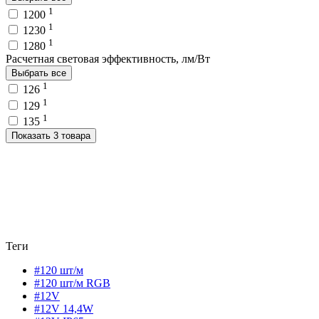
1
1200
1
1230
1
1280
Расчетная световая эффективность, лм/Вт
Выбрать все
1
126
1
129
1
135
Показать 3 товара
Теги
#120 шт/м
#120 шт/м RGB
#12V
#12V 14,4W