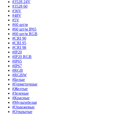
#3528 24V
#3528 60
#36V
#48V
#5V
#60 шт/м
#60 шт/м IP65
#60 шт/м RGB
#CRI 90
#CRI 95
#CRI 98
#IP20
#IP20 RGB
#IP65
#IP67
#RGB
#RGBW
#Белые
#Герметичные
#Желтые
#Зеленые
#Красные
#Мультибелая
#Оранжевые
#Открытые