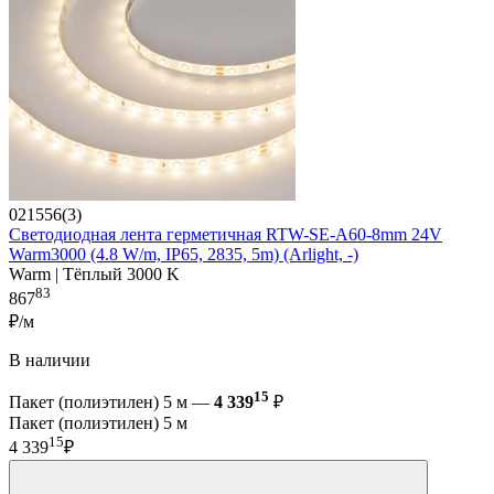
021556(3)
Светодиодная лента герметичная RTW-SE-A60-8mm 24V
Warm3000 (4.8 W/m, IP65, 2835, 5m) (Arlight, -)
Warm | Тёплый 3000 K
83
867
₽/м
В наличии
15
Пакет (полиэтилен) 5 м —
4 339
₽
Пакет (полиэтилен) 5 м
15
4 339
₽