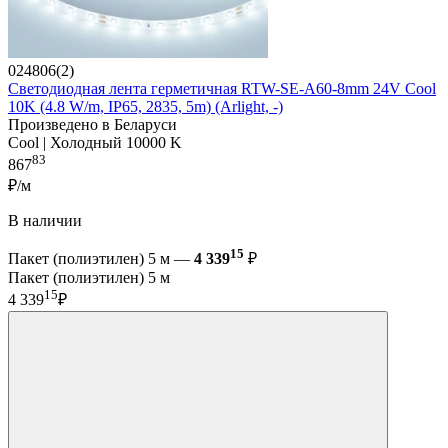
024806(2)
Светодиодная лента герметичная RTW-SE-A60-8mm 24V Cool
10K (4.8 W/m, IP65, 2835, 5m) (Arlight, -)
Произведено в Беларуси
Cool | Холодный 10000 K
83
867
₽/м
В наличии
15
Пакет (полиэтилен) 5 м —
4 339
₽
Пакет (полиэтилен) 5 м
15
4 339
₽