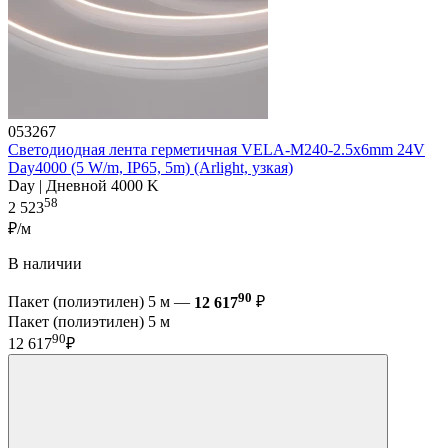
053267
Светодиодная лента герметичная VELA-M240-2.5x6mm 24V
Day4000 (5 W/m, IP65, 5m) (Arlight, узкая)
Day | Дневной 4000 K
58
2 523
₽/м
В наличии
90
Пакет (полиэтилен) 5 м —
12 617
₽
Пакет (полиэтилен) 5 м
90
12 617
₽