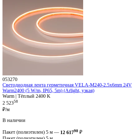
053270
Светодиодная лента герметичная VELA-M240-2.5x6mm 24V
Warm2400 (5 W/m, IP65, 5m) (Arlight, узкая)
Warm | Тёплый 2400 K
58
2 523
₽/м
В наличии
90
Пакет (полиэтилен) 5 м —
12 617
₽
Пакет (полиэтилен) 5 м