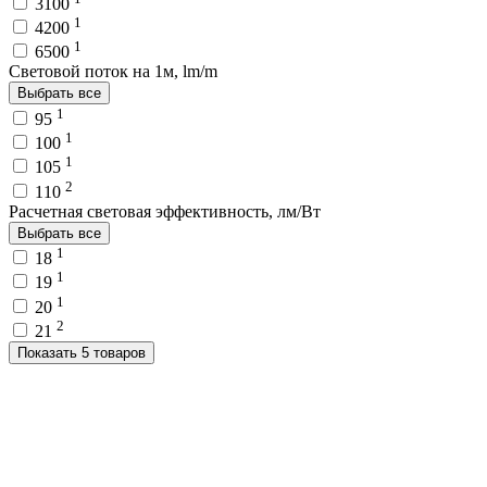
3100
1
4200
1
6500
Световой поток на 1м, lm/m
Выбрать все
1
95
1
100
1
105
2
110
Расчетная световая эффективность, лм/Вт
Выбрать все
1
18
1
19
1
20
2
21
Показать 5 товаров