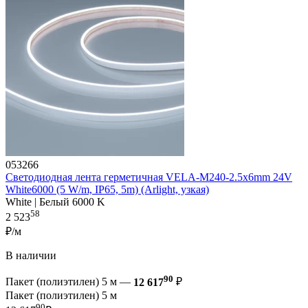
053266
Светодиодная лента герметичная VELA-M240-2.5x6mm 24V
White6000 (5 W/m, IP65, 5m) (Arlight, узкая)
White | Белый 6000 K
58
2 523
₽/м
В наличии
90
Пакет (полиэтилен) 5 м —
12 617
₽
Пакет (полиэтилен) 5 м
90