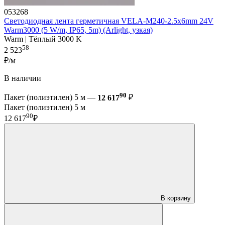
053268
Светодиодная лента герметичная VELA-M240-2.5x6mm 24V
Warm3000 (5 W/m, IP65, 5m) (Arlight, узкая)
Warm | Тёплый 3000 K
58
2 523
₽/м
В наличии
90
Пакет (полиэтилен) 5 м —
12 617
₽
Пакет (полиэтилен) 5 м
90
12 617
₽
В корзину