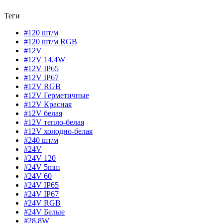
Теги
#120 шт/м
#120 шт/м RGB
#12V
#12V 14,4W
#12V IP65
#12V IP67
#12V RGB
#12V Герметичные
#12V Красная
#12V белая
#12V тепло-белая
#12V холодно-белая
#240 шт/м
#24V
#24V 120
#24V 5mm
#24V 60
#24V IP65
#24V IP67
#24V RGB
#24V Белые
#28,8W