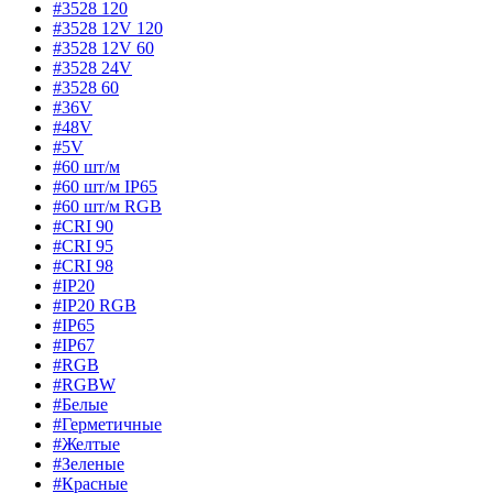
#3528 120
#3528 12V 120
#3528 12V 60
#3528 24V
#3528 60
#36V
#48V
#5V
#60 шт/м
#60 шт/м IP65
#60 шт/м RGB
#CRI 90
#CRI 95
#CRI 98
#IP20
#IP20 RGB
#IP65
#IP67
#RGB
#RGBW
#Белые
#Герметичные
#Желтые
#Зеленые
#Красные