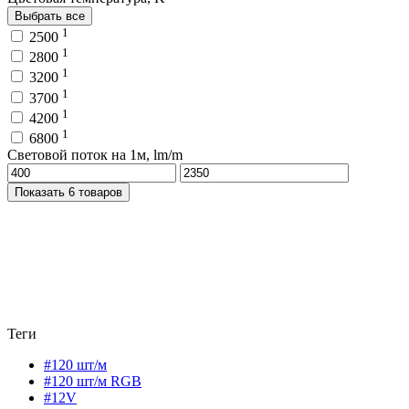
Выбрать все
1
2500
1
2800
1
3200
1
3700
1
4200
1
6800
Световой поток на 1м, lm/m
Показать 6 товаров
Теги
#120 шт/м
#120 шт/м RGB
#12V