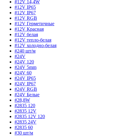
#12V 14,4W
#12V IP65
#12V IP67
#12V RGB
#12V Герметичные
#12V Красная
#12V белая
#12V тепло-белая
#12V холодно-белая
#240 шт/м
#24V
#24V 120
#24V 5mm
#24V 60
#24V IP65
#24V IP67
#24V RGB
#24V Белые
#28,8W
#2835 120
#2835 12V
#2835 12V 120
#2835 24V
#2835 60
#30 шт/м