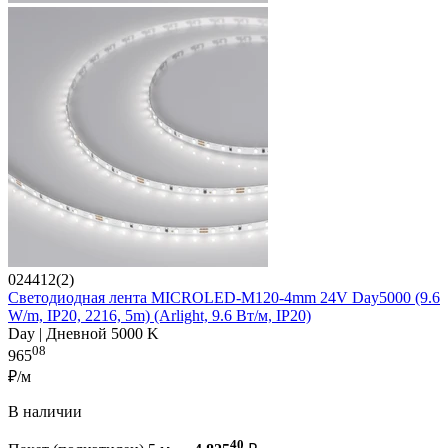
024412(2)
Светодиодная лента MICROLED-M120-4mm 24V Day5000 (9.6
W/m, IP20, 2216, 5m) (Arlight, 9.6 Вт/м, IP20)
Day | Дневной 5000 K
08
965
₽/м
В наличии
40