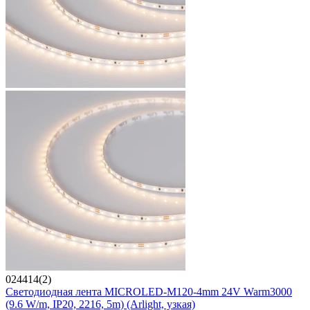
024414(2)
Светодиодная лента MICROLED-M120-4mm 24V Warm3000
(9.6 W/m, IP20, 2216, 5m) (Arlight, узкая)