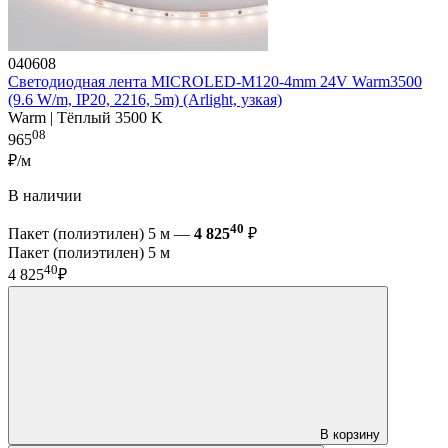
040608
Светодиодная лента MICROLED-M120-4mm 24V Warm3500
(9.6 W/m, IP20, 2216, 5m) (Arlight, узкая)
Warm | Тёплый 3500 K
08
965
₽/м
В наличии
40
Пакет (полиэтилен) 5 м —
4 825
₽
Пакет (полиэтилен) 5 м
40
4 825
₽
В корзину