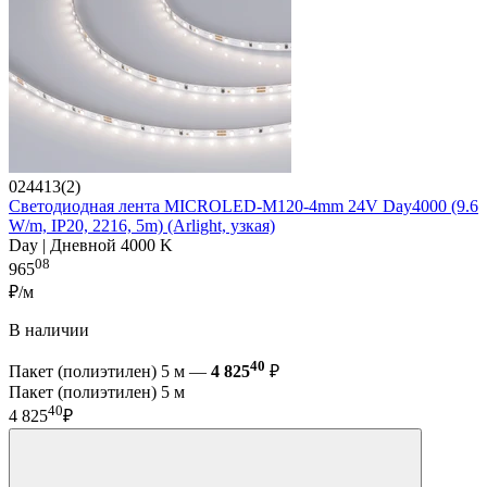
024413(2)
Светодиодная лента MICROLED-M120-4mm 24V Day4000 (9.6
W/m, IP20, 2216, 5m) (Arlight, узкая)
Day | Дневной 4000 K
08
965
₽/м
В наличии
40
Пакет (полиэтилен) 5 м —
4 825
₽
Пакет (полиэтилен) 5 м
40
4 825
₽