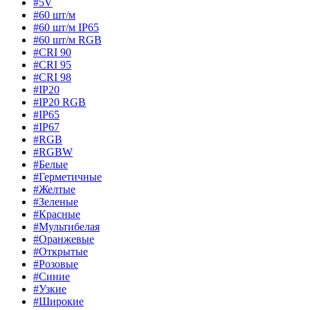
#5V
#60 шт/м
#60 шт/м IP65
#60 шт/м RGB
#CRI 90
#CRI 95
#CRI 98
#IP20
#IP20 RGB
#IP65
#IP67
#RGB
#RGBW
#Белые
#Герметичные
#Желтые
#Зеленые
#Красные
#Мультибелая
#Оранжевые
#Открытые
#Розовые
#Синие
#Узкие
#Широкие