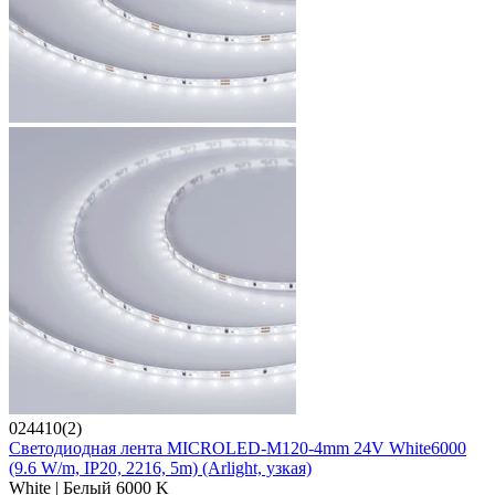
024410(2)
Светодиодная лента MICROLED-M120-4mm 24V White6000
(9.6 W/m, IP20, 2216, 5m) (Arlight, узкая)
White | Белый 6000 K